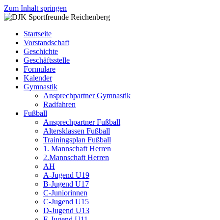
Zum Inhalt springen
DJK
Fußball
Sportfreunde
Gymnastik
Startseite
Reichenberg
Karate
Vorstandschaft
Leichtathletik
Geschichte
Radfahren
Geschäftsstelle
Rollkunstlauf
Formulare
Ski
Kalender
Gymnastik
Ansprechpartner Gymnastik
Radfahren
Fußball
Ansprechpartner Fußball
Altersklassen Fußball
Trainingsplan Fußball
1. Mannschaft Herren
2.Mannschaft Herren
AH
A-Jugend U19
B-Jugend U17
C-Juniorinnen
C-Jugend U15
D-Jugend U13
E-Jugend U11