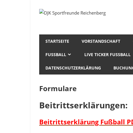
Zum
Inhalt
Fußball
DJK
springen
Gymnastik
Sportfreunde
Karate
Leichtathletik
Reichenberg
Radfahren
STARTSEITE
VORSTANDSCHAFT
Rollkunstlauf
FUSSBALL
LIVE TICKER FUSSBALL
Ski
DATENSCHUTZERKLÄRUNG
BUCHUNG
Formulare
Beitrittserklärungen:
Beitrittserklärung Fußball P