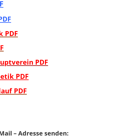
F
PDF
k PDF
DF
auptverein PDF
letik PDF
lauf PDF
Mail – Adresse senden: