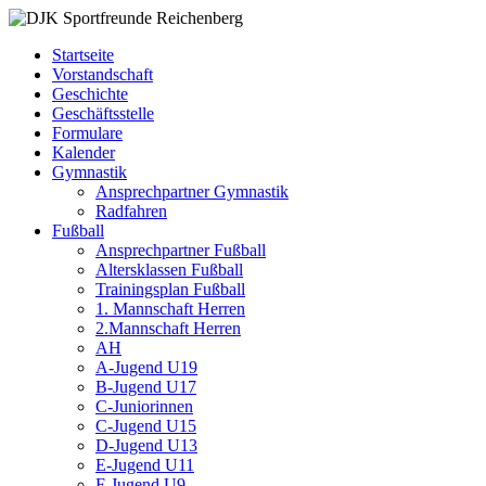
Zum
DJK
Fußball
Inhalt
Sportfreunde
Gymnastik
Startseite
springen
Reichenberg
Karate
Vorstandschaft
Leichtathletik
Geschichte
Radfahren
Geschäftsstelle
Rollkunstlauf
Formulare
Ski
Kalender
Gymnastik
Ansprechpartner Gymnastik
Radfahren
Fußball
Ansprechpartner Fußball
Altersklassen Fußball
Trainingsplan Fußball
1. Mannschaft Herren
2.Mannschaft Herren
AH
A-Jugend U19
B-Jugend U17
C-Juniorinnen
C-Jugend U15
D-Jugend U13
E-Jugend U11
F-Jugend U9