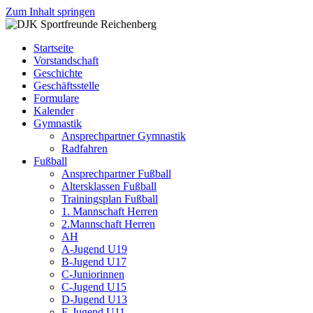
Zum Inhalt springen
DJK
Fußball
Sportfreunde
Gymnastik
Startseite
Reichenberg
Karate
Vorstandschaft
Leichtathletik
Geschichte
Radfahren
Geschäftsstelle
Rollkunstlauf
Formulare
Ski
Kalender
Gymnastik
Ansprechpartner Gymnastik
Radfahren
Fußball
Ansprechpartner Fußball
Altersklassen Fußball
Trainingsplan Fußball
1. Mannschaft Herren
2.Mannschaft Herren
AH
A-Jugend U19
B-Jugend U17
C-Juniorinnen
C-Jugend U15
D-Jugend U13
E-Jugend U11