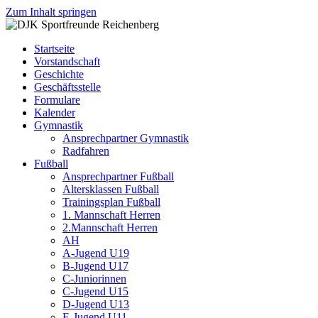
Zum Inhalt springen
DJK
Fußball
Sportfreunde
Gymnastik
Startseite
Reichenberg
Karate
Vorstandschaft
Leichtathletik
Geschichte
Radfahren
Geschäftsstelle
Rollkunstlauf
Formulare
Ski
Kalender
Gymnastik
Ansprechpartner Gymnastik
Radfahren
Fußball
Ansprechpartner Fußball
Altersklassen Fußball
Trainingsplan Fußball
1. Mannschaft Herren
2.Mannschaft Herren
AH
A-Jugend U19
B-Jugend U17
C-Juniorinnen
C-Jugend U15
D-Jugend U13
E-Jugend U11