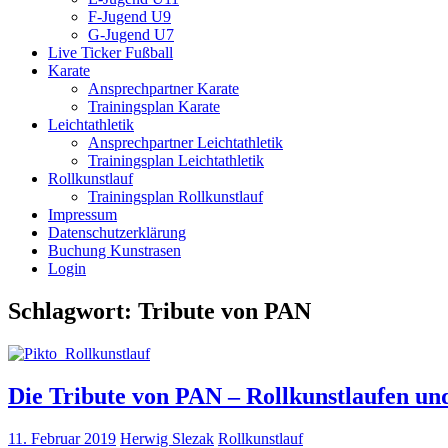
F-Jugend U9
G-Jugend U7
Live Ticker Fußball
Karate
Ansprechpartner Karate
Trainingsplan Karate
Leichtathletik
Ansprechpartner Leichtathletik
Trainingsplan Leichtathletik
Rollkunstlauf
Trainingsplan Rollkunstlauf
Impressum
Datenschutzerklärung
Buchung Kunstrasen
Login
Schlagwort:
Tribute von PAN
Die Tribute von PAN – Rollkunstlaufen u
11. Februar 2019
Herwig Slezak
Rollkunstlauf