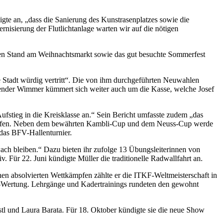
digte an, „dass die Sanierung des Kunstrasenplatzes sowie die
nisierung der Flutlichtanlage warten wir auf die nötigen
ten Stand am Weihnachtsmarkt sowie das gut besuchte Sommerfest
e Stadt würdig vertritt“. Die von ihm durchgeführten Neuwahlen
itzender Wimmer kümmert sich weiter auch um die Kasse, welche Josef
ufstieg in die Kreisklasse an.“ Sein Bericht umfasste zudem „das
laufen. Neben dem bewährten Kambli-Cup und dem Neuss-Cup werde
 das BFV-Hallenturnier.
ach bleiben.“ Dazu bieten ihr zufolge 13 Übungsleiterinnen von
 Für 22. Juni kündigte Müller die traditionelle Radwallfahrt an.
hen absolvierten Wettkämpfen zählte er die ITKF-Weltmeisterschaft in
jo-Wertung. Lehrgänge und Kadertrainings rundeten den gewohnt
bstl und Laura Barata. Für 18. Oktober kündigte sie die neue Show