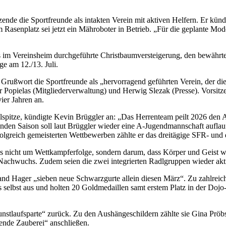
tzende die Sportfreunde als intakten Verein mit aktiven Helfern. Er kün
senplatz sei jetzt ein Mähroboter in Betrieb. „Für die geplante Moder
s im Vereinsheim durchgeführte Christbaumversteigerung, den bewähr
ge am 12./13. Juli.
Grußwort die Sportfreunde als „hervorragend geführten Verein, der di
her Popielas (Mitgliederverwaltung) und Herwig Slezak (Presse). Vors
ier Jahren an.
elspitze, kündigte Kevin Brüggler an: „Das Herrenteam peilt 2026 den A
nden Saison soll laut Brüggler wieder eine A-Jugendmannschaft auf
olgreich gemeisterten Wettbewerben zählte er das dreitägige SFR- und
 es nicht um Wettkampferfolge, sondern darum, dass Körper und Geist w
achwuchs. Zudem seien die zwei integrierten Radlgruppen wieder aktiv.
land Hager „sieben neue Schwarzgurte allein diesen März“. Zu zahlreic
s selbst aus und holten 20 Goldmedaillen samt erstem Platz in der Do
kunstlaufsparte“ zurück. Zu den Aushängeschildern zählte sie Gina Prö
ende Zauberei“ anschließen.