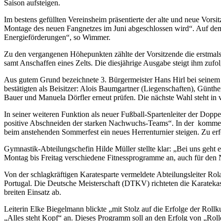
Saison aufsteigen.
Im bestens gefüllten Vereinsheim präsentierte der alte und neue Vorsi
Montage des neuen Fangnetzes im Juni abgeschlossen wird“. Auf dem Ra
Energieförderungen“, so Wimmer.
Zu den vergangenen Höhepunkten zählte der Vorsitzende die erstmal
samt Anschaffen eines Zelts. Die diesjährige Ausgabe steigt ihm zufol
Aus gutem Grund bezeichnete 3. Bürgermeister Hans Hirl bei seinem 
bestätigten als Beisitzer: Alois Baumgartner (Liegenschaften), Günt
Bauer und Manuela Dörfler erneut prüfen. Die nächste Wahl steht in v
In seiner weiteren Funktion als neuer Fußball-Spartenleiter der Dopp
positive Abschneiden der starken Nachwuchs-Teams“. In der komme
beim anstehenden Sommerfest ein neues Herrenturnier steigen. Zu erf
Gymnastik-Abteilungschefin Hilde Müller stellte klar: „Bei uns geht
Montag bis Freitag verschiedene Fitnessprogramme an, auch für den N
Von der schlagkräftigen Karatesparte vermeldete Abteilungsleiter Ro
Portugal. Die Deutsche Meisterschaft (DTKV) richteten die Karateka
breiten Einsatz ab.
Leiterin Elke Biegelmann blickte „mit Stolz auf die Erfolge der Roll
„Alles steht Kopf“ an. Dieses Programm soll an den Erfolg von „Roll