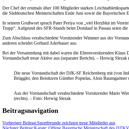
Der Chef der erstmals über 100 Mitglieder starken Leichtathletikspa
die Süddeutschen Meisterschaften Ende Juni sowie die Bayerischen Ei
In seinem Grußwort sprach Pater Periya
von „viel Herzblut im Verein
Trupp“. Aufgrund des SFR-Stands beim Domlauf in Passau seien die p
Zum Abschluss verabschiedete Vorsitzender Wimmer aus der Vorstandsc
anderen scheidet Gerhard Aderbauer aus.
Bei der Versammlung mit dabei waren die Ehrenvorsitzenden Klaus Do
Vorstandschaft treue Aktive aus (separater Bericht). – Herwig Slezak
Die neue Vorstandschaft der DJK-SF Reichenberg mit (von link
Brüggler, den Beisitzern Günther Popielas, Alois Baumgartner 
Aus der Vorstandschaft verabschiedete Vorsitzender Mario Wim
(rechts). – Foto: Herwig Slezak
Beitragsnavigation
Vorheriger Beitrag:
Sportfreunde zeichnen treue Mitglieder aus
Nächster Beitrag:
Karate: Offene Bayerische Meisterschaft des DTKV i