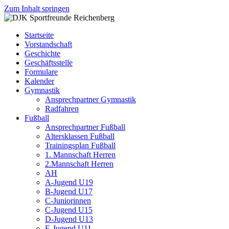
Zum Inhalt springen
DJK
Fußball
Sportfreunde
Gymnastik
Startseite
Reichenberg
Karate
Vorstandschaft
Leichtathletik
Geschichte
Radfahren
Geschäftsstelle
Rollkunstlauf
Formulare
Ski
Kalender
Gymnastik
Ansprechpartner Gymnastik
Radfahren
Fußball
Ansprechpartner Fußball
Altersklassen Fußball
Trainingsplan Fußball
1. Mannschaft Herren
2.Mannschaft Herren
AH
A-Jugend U19
B-Jugend U17
C-Juniorinnen
C-Jugend U15
D-Jugend U13
E-Jugend U11