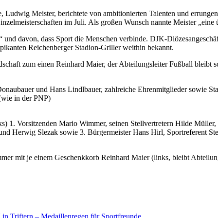
rte, Ludwig Meister, berichtete von ambitionierten Talenten und errun
nzelmeisterschaften im Juli. Als großen Wunsch nannte Meister „eine 
“ und davon, dass Sport die Menschen verbinde. DJK-Diözesangeschäfts
ikanten Reichenberger Stadion-Griller weithin bekannt.
haft zum einen Reinhard Maier, der Abteilungsleiter Fußball bleibt s
naubauer und Hans Lindlbauer, zahlreiche Ehrenmitglieder sowie Stad
 (wie in der PNP)
s) 1. Vorsitzenden Mario Wimmer, seinen Stellvertretern Hilde Mülle
und Herwig Slezak sowie 3. Bürgermeister Hans Hirl, Sportreferent Ste
mer mit je einem Geschenkkorb Reinhard Maier (links, bleibt Abteilun
n Triftern – Medaillenregen für Sportfreunde