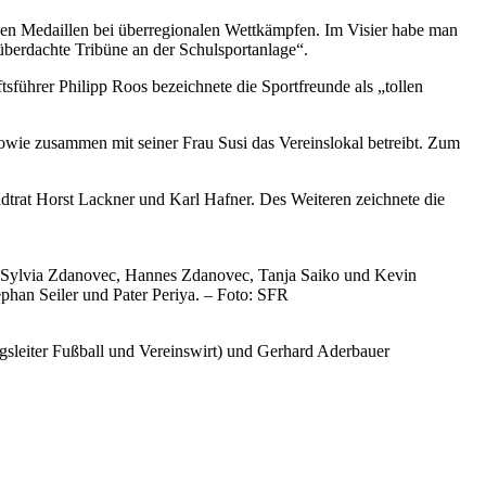
genen Medaillen bei überregionalen Wettkämpfen. Im Visier habe man
überdachte Tribüne an der Schulsportanlage“.
führer Philipp Roos bezeichnete die Sportfreunde als „tollen
owie zusammen mit seiner Frau Susi das Vereinslokal betreibt. Zum
trat Horst Lackner und Karl Hafner. Des Weiteren zeichnete die
r, Sylvia Zdanovec, Hannes Zdanovec, Tanja Saiko und Kevin
phan Seiler und Pater Periya. – Foto: SFR
gsleiter Fußball und Vereinswirt) und Gerhard Aderbauer