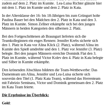
zudem auf dem 2. Platz im Kumite. Lea-Luisa Richter glänzte hier
mit dem 1. Platz im Kumite und dem 2. Platz in Kata.
In der Altersklasse der 16- bis 18-Jährigen bis zum Grüngurt holte
Paulina Bauer bei den Mädchen den 2. Platz in Kata und den 3.
Platz im Kumite. Simon Zellner erkämpfte sich bei den jungen
Männern in beiden Kategorien den silbernen 2. Platz.
Bei den Fortgeschrittenen ab Braungurt lieferten sich die
Teamkolleginnen ein enges Rennen: Jennifer Krebs sicherte sich
den 1. Platz in Kata vor Alina Klick (2. Platz), während Alina im
Kumite den Spieß umdrehte und den 1. Platz vor Jennifer (3. Platz)
belegte. Bei den jungen Männern erreichte Dominik Flat den 3.
Platz im Kumite, während Victor Kolev den 4. Platz in Kata belegte
und Silber in Kumite erkämpfte.
Den krönenden Abschluss bildeten die Team-Wettbewerbe: Das
Damenteam um Alina, Jennifer und Lea-Luisa sicherte sich
souverän den Titel (1. Platz Kata Team), während das Herrenteam
mit Fabrizio Seminara, Victor und Dominik gemeinsam den 2. Platz
im Kata Team feierte.
Die Ergebnisse im Überblick:
Gold
: