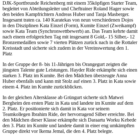
DJK-Sportfreunde Reichenberg mit einem 35köpfigen Starter Team,
begleitet von Abteilungsleiter und Cheftrainer Roland Hager sowie
den beiden Kampfrichtern Andreas Huber und Tanja Masberger.
Insgesamt traten ca. 140 Karatekas von neun verschiedenen Dojos
in den Disziplinen Kata Einzel (Form), Kumite Einzel (Zweikampf)
sowie Kata Team (Synchronwettbewerb) an. Das Team kehrte damit
nach einem erfolgreichen Tag mit insgesamt 8 Gold,- 15 Silber,- 12
Bronzemedaillen sowie 7 vierten Plätzen zurück nach in die Rottaler
Kreisstadt und sicherte sich zudem in der Vereinswertung den 1.
Platz
In der Gruppe der 8- bis 11-Jährigen bis Orangegurt zeigten die
jüngsten Talente gute Leistungen. Hayder Ride erkämpfte sich einen
starken 3. Platz im Kumite. Bei den Mädchen überzeugte Anna
Huber ebenfalls und kann mit Stolz auf einen 3. Platz in Kata sowie
einem 4. Platz im Kumite zurückblicken.
In der gleichen Altersklasse ab Grüngurt sicherte sich Matwei
Bergheim den ersten Platz in Kata und landete im Kumite auf dem
2. Platz. Er positionierte sich damit in Kata vor seinem
Teamkollegen Ibrahim Ride, der hervorragend Silber erreichte. Bei
den Mädchen dieser Klasse erkämpfte sich Daraartu Worku Kebede
den 3. Platz im Kumite und landete damit in einer eng umkämpften
Gruppe direkt vor Ikema Jemal, die den 4. Platz belegte.