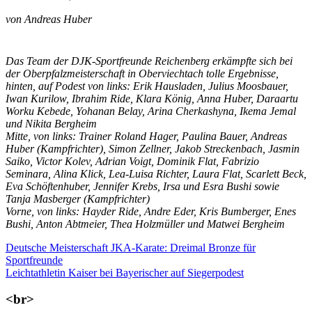
von Andreas Huber
Das Team der DJK-Sportfreunde Reichenberg erkämpfte sich bei
der Oberpfalzmeisterschaft in Oberviechtach tolle Ergebnisse,
hinten, auf Podest von links: Erik Hausladen, Julius Moosbauer,
Iwan Kurilow, Ibrahim Ride, Klara König, Anna Huber, Daraartu
Worku Kebede, Yohanan Belay, Arina Cherkashyna, Ikema Jemal
und Nikita Bergheim
Mitte, von links: Trainer Roland Hager, Paulina Bauer, Andreas
Huber (Kampfrichter), Simon Zellner, Jakob Streckenbach, Jasmin
Saiko, Victor Kolev, Adrian Voigt, Dominik Flat, Fabrizio
Seminara, Alina Klick, Lea-Luisa Richter, Laura Flat, Scarlett Beck,
Eva Schöftenhuber, Jennifer Krebs, Irsa und Esra Bushi sowie
Tanja Masberger (Kampfrichter)
Vorne, von links: Hayder Ride, Andre Eder, Kris Bumberger, Enes
Bushi, Anton Abtmeier, Thea Holzmüller und Matwei Bergheim
Beitragsnavigation
Vorheriger
Deutsche Meisterschaft JKA-Karate: Dreimal Bronze für
Beitrag:
Sportfreunde
Nächster
Leichtathletin Kaiser bei Bayerischer auf Siegerpodest
Beitrag:
<br>