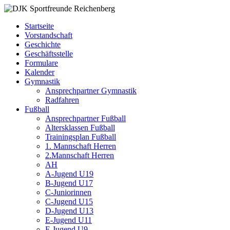
Zum
DJK
Fußball
Inhalt
Sportfreunde
Gymnastik
Startseite
springen
Reichenberg
Karate
Vorstandschaft
Leichtathletik
Geschichte
Radfahren
Geschäftsstelle
Rollkunstlauf
Formulare
Ski
Kalender
Gymnastik
Ansprechpartner Gymnastik
Radfahren
Fußball
Ansprechpartner Fußball
Altersklassen Fußball
Trainingsplan Fußball
1. Mannschaft Herren
2.Mannschaft Herren
AH
A-Jugend U19
B-Jugend U17
C-Juniorinnen
C-Jugend U15
D-Jugend U13
E-Jugend U11
F-Jugend U9