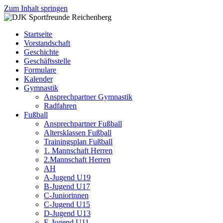
Zum Inhalt springen
DJK
Fußball
Sportfreunde
Gymnastik
Startseite
Reichenberg
Karate
Vorstandschaft
Leichtathletik
Geschichte
Radfahren
Geschäftsstelle
Rollkunstlauf
Formulare
Ski
Kalender
Gymnastik
Ansprechpartner Gymnastik
Radfahren
Fußball
Ansprechpartner Fußball
Altersklassen Fußball
Trainingsplan Fußball
1. Mannschaft Herren
2.Mannschaft Herren
AH
A-Jugend U19
B-Jugend U17
C-Juniorinnen
C-Jugend U15
D-Jugend U13
E-Jugend U11