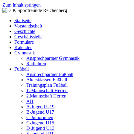
Zum Inhalt springen
DJK
Fußball
Sportfreunde
Gymnastik
Startseite
Reichenberg
Karate
Vorstandschaft
Leichtathletik
Geschichte
Radfahren
Geschäftsstelle
Rollkunstlauf
Formulare
Ski
Kalender
Gymnastik
Ansprechpartner Gymnastik
Radfahren
Fußball
Ansprechpartner Fußball
Altersklassen Fußball
Trainingsplan Fußball
1. Mannschaft Herren
2.Mannschaft Herren
AH
A-Jugend U19
B-Jugend U17
C-Juniorinnen
C-Jugend U15
D-Jugend U13
E-Jugend U11