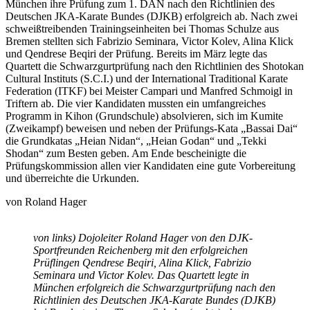
München ihre Prüfung zum 1. DAN nach den Richtlinien des
Deutschen JKA-Karate Bundes (DJKB) erfolgreich ab. Nach zwei
schweißtreibenden Trainingseinheiten bei Thomas Schulze aus
Bremen stellten sich Fabrizio Seminara, Victor Kolev, Alina Klick
und Qendrese Beqiri der Prüfung. Bereits im März legte das
Quartett die Schwarzgurtprüfung nach den Richtlinien des Shotokan
Cultural Instituts (S.C.I.) und der International Traditional Karate
Federation (ITKF) bei Meister Campari und Manfred Schmoigl in
Triftern ab. Die vier Kandidaten mussten ein umfangreiches
Programm in Kihon (Grundschule) absolvieren, sich im Kumite
(Zweikampf) beweisen und neben der Prüfungs-Kata „Bassai Dai“
die Grundkatas „Heian Nidan“, „Heian Godan“ und „Tekki
Shodan“ zum Besten geben. Am Ende bescheinigte die
Prüfungskommission allen vier Kandidaten eine gute Vorbereitung
und überreichte die Urkunden.
von Roland Hager
von links) Dojoleiter Roland Hager von den DJK-
Sportfreunden Reichenberg mit den erfolgreichen
Prüflingen Qendrese Beqiri, Alina Klick, Fabrizio
Seminara und Victor Kolev. Das Quartett legte in
München erfolgreich die Schwarzgurtprüfung nach den
Richtlinien des Deutschen JKA-Karate Bundes (DJKB)