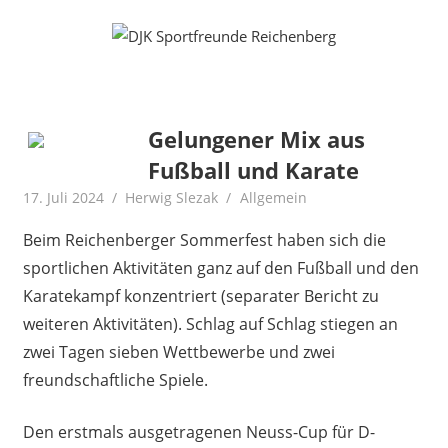
Zum
Fußball
DJK
Inhalt
Gymnastik
springen
Sportfreunde
Karate
Leichtathletik
Reichenberg
Radfahren
Gelungener Mix aus
Rollkunstlauf
Fußball und Karate
Ski
17. Juli 2024
Herwig Slezak
Allgemein
Beim Reichenberger Sommerfest haben sich die
sportlichen Aktivitäten ganz auf den Fußball und den
Karatekampf konzentriert (separater Bericht zu
weiteren Aktivitäten). Schlag auf Schlag stiegen an
zwei Tagen sieben Wettbewerbe und zwei
freundschaftliche Spiele.
Den erstmals ausgetragenen Neuss-Cup für D-