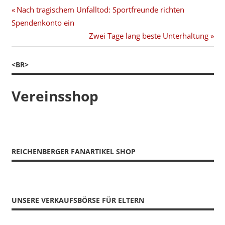
Beitragsnavigation
Vorheriger
Nach tragischem Unfalltod: Sportfreunde richten
Beitrag:
Spendenkonto ein
Nächster
Zwei Tage lang beste Unterhaltung
Beitrag:
<BR>
Vereinsshop
REICHENBERGER FANARTIKEL SHOP
UNSERE VERKAUFSBÖRSE FÜR ELTERN