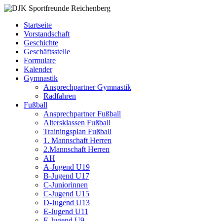
Zum
DJK
Fußball
Inhalt
Sportfreunde
Gymnastik
Startseite
springen
Reichenberg
Karate
Vorstandschaft
Leichtathletik
Geschichte
Radfahren
Geschäftsstelle
Rollkunstlauf
Formulare
Ski
Kalender
Gymnastik
Ansprechpartner Gymnastik
Radfahren
Fußball
Ansprechpartner Fußball
Altersklassen Fußball
Trainingsplan Fußball
1. Mannschaft Herren
2.Mannschaft Herren
AH
A-Jugend U19
B-Jugend U17
C-Juniorinnen
C-Jugend U15
D-Jugend U13
E-Jugend U11
F-Jugend U9