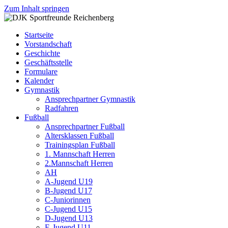
Zum Inhalt springen
DJK
Fußball
Sportfreunde
Gymnastik
Startseite
Reichenberg
Karate
Vorstandschaft
Leichtathletik
Geschichte
Radfahren
Geschäftsstelle
Rollkunstlauf
Formulare
Ski
Kalender
Gymnastik
Ansprechpartner Gymnastik
Radfahren
Fußball
Ansprechpartner Fußball
Altersklassen Fußball
Trainingsplan Fußball
1. Mannschaft Herren
2.Mannschaft Herren
AH
A-Jugend U19
B-Jugend U17
C-Juniorinnen
C-Jugend U15
D-Jugend U13
E-Jugend U11