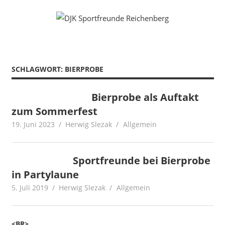
Zum
Fußball
DJK
Inhalt
Gymnastik
springen
Sportfreunde
Karate
Leichtathletik
Reichenberg
Radfahren
SCHLAGWORT:
BIERPROBE
Rollkunstlauf
Ski
Bierprobe als Auftakt
zum Sommerfest
19. Juni 2023
Herwig Slezak
Allgemein
Sportfreunde bei Bierprobe
in Partylaune
5. Juli 2019
Herwig Slezak
Allgemein
<BR>