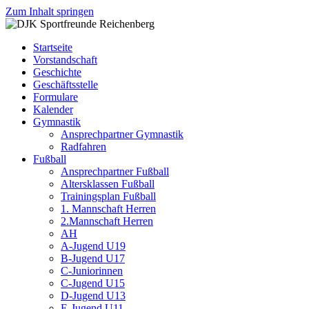
Zum Inhalt springen
DJK
Fußball
Sportfreunde
Gymnastik
Startseite
Reichenberg
Karate
Vorstandschaft
Leichtathletik
Geschichte
Radfahren
Geschäftsstelle
Rollkunstlauf
Formulare
Ski
Kalender
Gymnastik
Ansprechpartner Gymnastik
Radfahren
Fußball
Ansprechpartner Fußball
Altersklassen Fußball
Trainingsplan Fußball
1. Mannschaft Herren
2.Mannschaft Herren
AH
A-Jugend U19
B-Jugend U17
C-Juniorinnen
C-Jugend U15
D-Jugend U13
E-Jugend U11