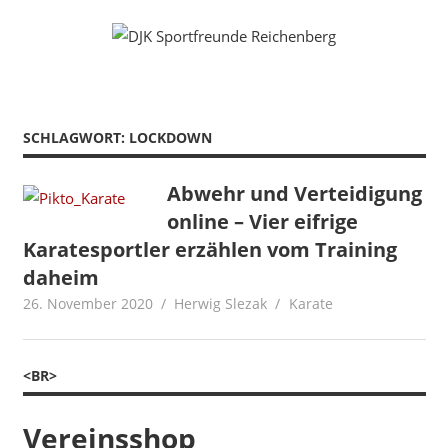
Zum
Fußball
DJK
Inhalt
Gymnastik
springen
Sportfreunde
Karate
Leichtathletik
Reichenberg
Radfahren
SCHLAGWORT:
LOCKDOWN
Rollkunstlauf
Ski
Abwehr und Verteidigung
online – Vier eifrige
Karatesportler erzählen vom Training
daheim
26. November 2020
Herwig Slezak
Karate
<BR>
Vereinsshop