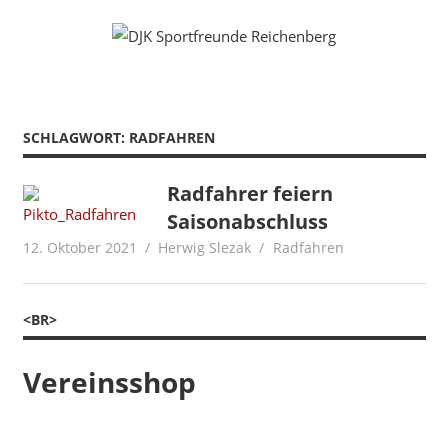
Zum
Fußball
DJK
Inhalt
Gymnastik
springen
Sportfreunde
Karate
Leichtathletik
Reichenberg
Radfahren
SCHLAGWORT:
RADFAHREN
Rollkunstlauf
Ski
Radfahrer feiern
Saisonabschluss
12. Oktober 2021
Herwig Slezak
Radfahren
<BR>
Vereinsshop