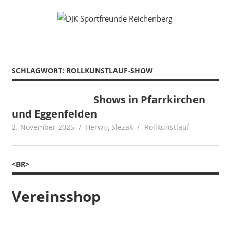
Zum
Fußball
DJK
Inhalt
Gymnastik
springen
Sportfreunde
Karate
Leichtathletik
Reichenberg
Radfahren
SCHLAGWORT:
ROLLKUNSTLAUF-SHOW
Rollkunstlauf
Ski
Shows in Pfarrkirchen
und Eggenfelden
2. November 2025
Herwig Slezak
Rollkunstlauf
<BR>
Vereinsshop