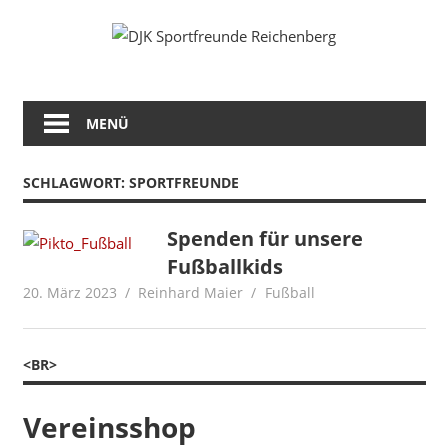
Zum
Fußball
DJK
Inhalt
Gymnastik
springen
Sportfreunde
Karate
Leichtathletik
MENÜ
Reichenberg
Radfahren
Rollkunstlauf
Ski
SCHLAGWORT:
SPORTFREUNDE
Spenden für unsere
Fußballkids
20. März 2023
Reinhard Maier
Fußball
<BR>
Vereinsshop