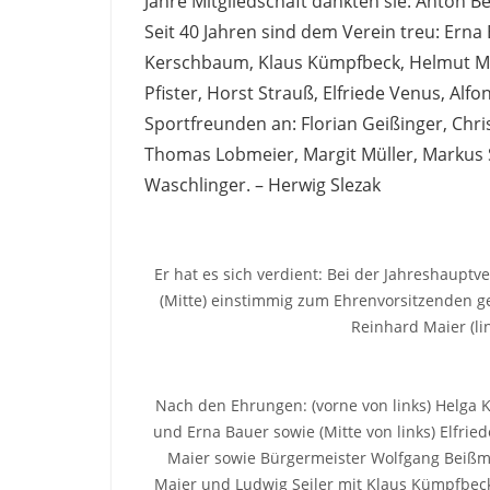
Jahre Mitgliedschaft dankten sie: Anton 
Seit 40 Jahren sind dem Verein treu: Erna
Kerschbaum, Klaus Kümpfbeck, Helmut Mai
Pfister, Horst Strauß, Elfriede Venus, Al
Sportfreunden an: Florian Geißinger, Chr
Thomas Lobmeier, Margit Müller, Markus S
Waschlinger. – Herwig Slezak
Er hat es sich verdient: Bei der Jahreshaup
(Mitte) einstimmig zum Ehrenvorsitzenden g
Reinhard Maier (lin
Nach den Ehrungen: (vorne von links) Helga
und Erna Bauer sowie (Mitte von links) Elfried
Maier sowie Bürgermeister Wolfgang Beißma
Maier und Ludwig Seiler mit Klaus Kümpfbeck