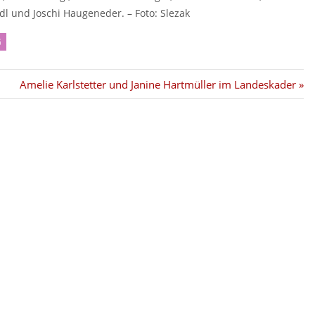
dl und Joschi Haugeneder. – Foto: Slezak
G
Nächster
Amelie Karlstetter und Janine Hartmüller im Landeskader
Beitrag: