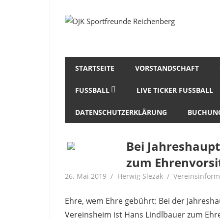
Zum
Inhalt
Fußball
DJK
springen
Gymnastik
Sportfreunde
Karate
Leichtathletik
Reichenberg
Radfahren
STARTSEITE
VORSTANDSCHAFT
Rollkunstlauf
FUSSBALL
LIVE TICKER FUSSBALL
Ski
DATENSCHUTZERKLÄRUNG
BUCHUNG
Bei Jahreshaup
zum Ehrenvorsi
26. Mai 2019
Herwig Slezak
Vereinsinfor
Ehre, wem Ehre gebührt: Bei der Jahres
Vereinsheim ist Hans Lindlbauer zum Eh