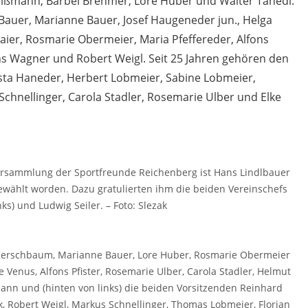
Beißmann, Bärbel Brehmer, Lore Huber und Walter Tahedl.
 Bauer, Marianne Bauer, Josef Haugeneder jun., Helga
er, Rosmarie Obermeier, Maria Pfeffereder, Alfons
fons Wagner und Robert Weigl. Seit 25 Jahren gehören den
ista Haneder, Herbert Lobmeier, Sabine Lobmeier,
chnellinger, Carola Stadler, Rosemarie Ulber und Elke
tversammlung der Sportfreunde Reichenberg ist Hans Lindlbauer
ewählt worden. Dazu gratulierten ihm die beiden Vereinschefs
ks) und Ludwig Seiler. – Foto: Slezak
 Kerschbaum, Marianne Bauer, Lore Huber, Rosmarie Obermeier
e Venus, Alfons Pfister, Rosemarie Ulber, Carola Stadler, Helmut
nn und (hinten von links) die beiden Vorsitzenden Reinhard
, Robert Weigl, Markus Schnellinger, Thomas Lobmeier, Florian