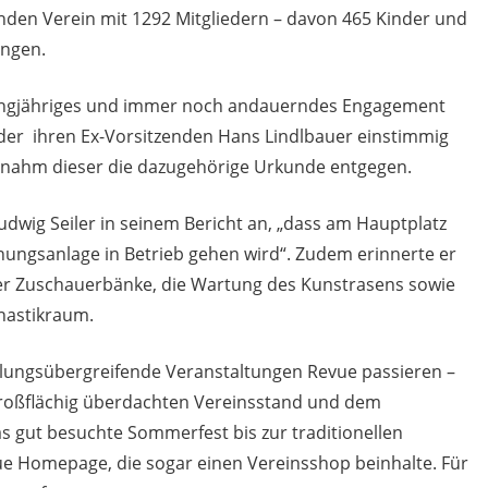
unden Verein mit 1292 Mitgliedern – davon 465 Kinder und
ungen.
 langjähriges und immer noch andauerndes Engagement
eder ihren Ex-Vorsitzenden Hans Lindlbauer einstimmig
t nahm dieser die dazugehörige Urkunde entgegen.
dwig Seiler in seinem Bericht an, „dass am Hauptplatz
nungsanlage in Betrieb gehen wird“. Zudem erinnerte er
er Zuschauerbänke, die Wartung des Kunstrasens sowie
nastikraum.
ilungsübergreifende Veranstaltungen Revue passieren –
großflächig überdachten Vereinsstand und dem
s gut besuchte Sommerfest bis zur traditionellen
ue Homepage, die sogar einen Vereinsshop beinhalte. Für