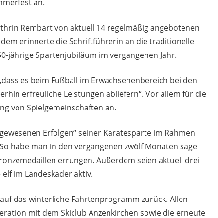
ommerfest an.
athrin Rembart von aktuell 14 regelmäßig angebotenen
dem erinnerte die Schriftführerin an die traditionelle
 50-jährige Spartenjubiläum im vergangenen Jahr.
 „dass es beim Fußball im Erwachsenenbereich bei den
hin erfreuliche Leistungen abliefern“. Vor allem für die
ung von Spielgemeinschaften an.
agewesenen Erfolgen“ seiner Karatesparte im Rahmen
 So habe man in den vergangenen zwölf Monaten sage
 Bronzemedaillen errungen. Außerdem seien aktuell drei
elf im Landeskader aktiv.
l auf das winterliche Fahrtenprogramm zurück. Allen
peration mit dem Skiclub Anzenkirchen sowie die erneute