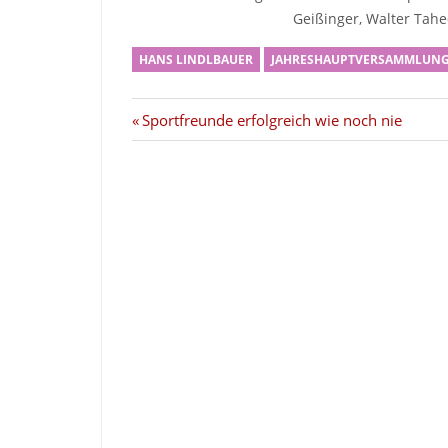
Geißinger, Walter Tahe
HANS LINDLBAUER
JAHRESHAUPTVERSAMMLUN
Beitragsnavigation
Vorheriger
Sportfreunde erfolgreich wie noch nie
Beitrag: