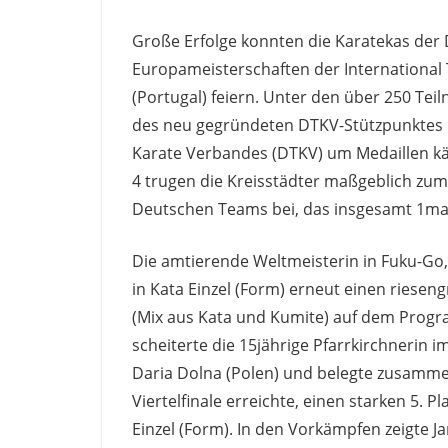
Große Erfolge konnten die Karatekas der 
Europameisterschaften der International T
(Portugal) feiern. Unter den über 250 Te
des neu gegründeten DTKV-Stützpunktes R
Karate Verbandes (DTKV) um Medaillen käm
4 trugen die Kreisstädter maßgeblich zum
Deutschen Teams bei, das insgesamt 1mal 
Die amtierende Weltmeisterin in Fuku-Go,
in Kata Einzel (Form) erneut einen riesen
(Mix aus Kata und Kumite) auf dem Progra
scheiterte die 15jährige Pfarrkirchnerin 
Daria Dolna (Polen) und belegte zusamme
Viertelfinale erreichte, einen starken 5. P
Einzel (Form). In den Vorkämpfen zeigte Ja