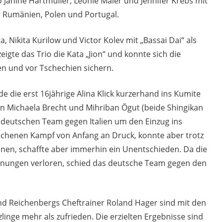
 Janine Hartmüller, Leonie Maier und Jennifer Krebs mit
er Rumänien, Polen und Portugal.
, Nikita Kurilow und Victor Kolev mit „Bassai Dai“ als
zeigte das Trio die Kata „Jion“ und konnte sich die
n und vor Tschechien sichern.
 die erst 16jährige Alina Klick kurzerhand ins Kumite
n Michaela Brecht und Mihriban Ögut (beide Shingikan
 deutschen Team gegen Italien um den Einzug ins
lichenen Kampf von Anfang an Druck, konnte aber trotz
nnen, schaffte aber immerhin ein Unentschieden. Da die
nungen verloren, schied das deutsche Team gegen den
d Reichenbergs Cheftrainer Roland Hager sind mit den
linge mehr als zufrieden. Die erzielten Ergebnisse sind