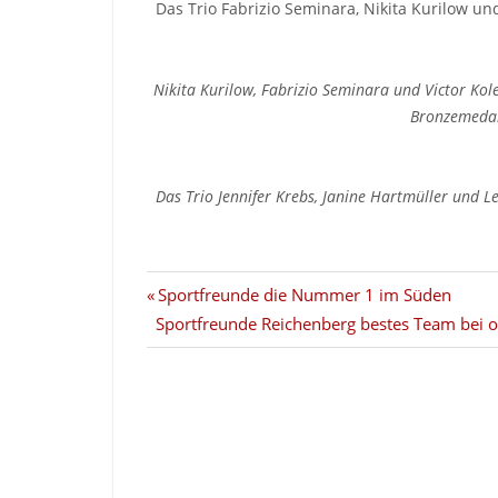
Das Trio Fabrizio Seminara, Nikita Kurilow un
Nikita Kurilow, Fabrizio Seminara und Victor Kol
Bronzemedai
Das Trio Jennifer Krebs, Janine Hartmüller und 
Beitragsnavigation
Vorheriger
Sportfreunde die Nummer 1 im Süden
Nächster
Beitrag:
Sportfreunde Reichenberg bestes Team bei o
Beitrag: