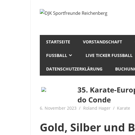
Zum
Inhalt
Fußball
DJK
springen
Gymnastik
Sportfreunde
Karate
Leichtathletik
Reichenberg
Radfahren
STARTSEITE
VORSTANDSCHAFT
Rollkunstlauf
FUSSBALL
LIVE TICKER FUSSBALL
Ski
DATENSCHUTZERKLÄRUNG
BUCHUNG
35. Karate-Euro
do Conde
6. November 2023
Roland Hager
Karate
Gold, Silber und 