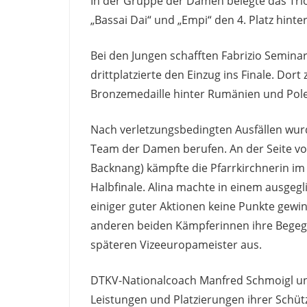
In der Gruppe der Damen belegte das Trio
„Bassai Dai“ und „Empi“ den 4. Platz hint
Bei den Jungen schafften Fabrizio Seminara
drittplatzierte den Einzug ins Finale. Dort 
Bronzemedaille hinter Rumänien und Pole
Nach verletzungsbedingten Ausfällen wurde
Team der Damen berufen. An der Seite vo
Backnang) kämpfte die Pfarrkirchnerin im
Halbfinale. Alina machte in einem ausgeg
einiger guter Aktionen keine Punkte gewi
anderen beiden Kämpferinnen ihre Begeg
späteren Vizeeuropameister aus.
DTKV-Nationalcoach Manfred Schmoigl un
Leistungen und Platzierungen ihrer Schütz