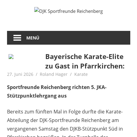
Zum
Fußball
DJK
Inhalt
Gymnastik
springen
Sportfreunde
Karate
Leichtathletik
MENÜ
Reichenberg
Radfahren
Rollkunstlauf
Ski
Bayerische Karate-Elite
zu Gast in Pfarrkirchen:
27. Juni 2026
Roland Hager
Karate
Sportfreunde Reichenberg richten 5. JKA-
Stützpunktlehrgang aus
Bereits zum fünften Mal in Folge durfte die Karate-
Abteilung der DJK-Sportfreunde Reichenberg am
vergangenen Samstag den DJKB-Stützpunkt Süd in