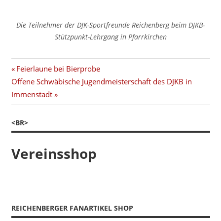
Die Teilnehmer der DJK-Sportfreunde Reichenberg beim DJKB-
Stützpunkt-Lehrgang in Pfarrkirchen
Beitragsnavigation
Vorheriger
Feierlaune bei Bierprobe
Nächster
Beitrag:
Offene Schwäbische Jugendmeisterschaft des DJKB in
Beitrag:
Immenstadt
<BR>
Vereinsshop
REICHENBERGER FANARTIKEL SHOP