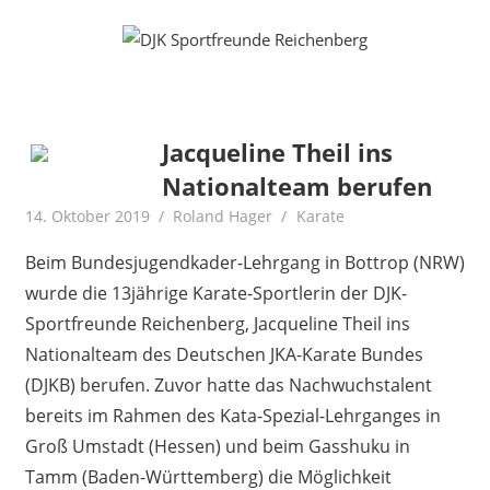
Zum
Fußball
DJK
Inhalt
Gymnastik
springen
Sportfreunde
Karate
Leichtathletik
Reichenberg
Radfahren
Jacqueline Theil ins
Rollkunstlauf
Nationalteam berufen
Ski
14. Oktober 2019
Roland Hager
Karate
Beim Bundesjugendkader-Lehrgang in Bottrop (NRW)
wurde die 13jährige Karate-Sportlerin der DJK-
Sportfreunde Reichenberg, Jacqueline Theil ins
Nationalteam des Deutschen JKA-Karate Bundes
(DJKB) berufen. Zuvor hatte das Nachwuchstalent
bereits im Rahmen des Kata-Spezial-Lehrganges in
Groß Umstadt (Hessen) und beim Gasshuku in
Tamm (Baden-Württemberg) die Möglichkeit