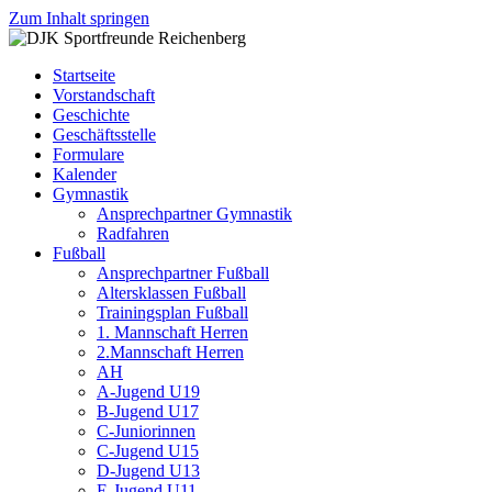
Zum Inhalt springen
DJK
Fußball
Sportfreunde
Gymnastik
Startseite
Reichenberg
Karate
Vorstandschaft
Leichtathletik
Geschichte
Radfahren
Geschäftsstelle
Rollkunstlauf
Formulare
Ski
Kalender
Gymnastik
Ansprechpartner Gymnastik
Radfahren
Fußball
Ansprechpartner Fußball
Altersklassen Fußball
Trainingsplan Fußball
1. Mannschaft Herren
2.Mannschaft Herren
AH
A-Jugend U19
B-Jugend U17
C-Juniorinnen
C-Jugend U15
D-Jugend U13
E-Jugend U11