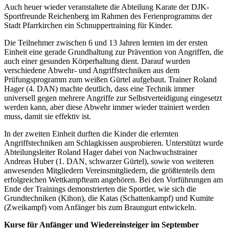
Auch heuer wieder veranstaltete die Abteilung Karate der DJK-
Sportfreunde Reichenberg im Rahmen des Ferienprogramms der
Stadt Pfarrkirchen ein Schnuppertraining für Kinder.
Die Teilnehmer zwischen 6 und 13 Jahren lernten im der ersten
Einheit eine gerade Grundhaltung zur Prävention von Angriffen, die
auch einer gesunden Körperhaltung dient. Darauf wurden
verschiedene Abwehr- und Angriffstechniken aus dem
Prüfungsprogramm zum weißen Gürtel aufgebaut. Trainer Roland
Hager (4. DAN) machte deutlich, dass eine Technik immer
universell gegen mehrere Angriffe zur Selbstverteidigung eingesetzt
werden kann, aber diese Abwehr immer wieder trainiert werden
muss, damit sie effektiv ist.
In der zweiten Einheit durften die Kinder die erlernten
Angriffstechniken am Schlagkissen ausprobieren. Unterstützt wurde
Abteilungsleiter Roland Hager dabei von Nachwuchstrainer
Andreas Huber (1. DAN, schwarzer Gürtel), sowie von weiteren
anwesenden Mitgliedern Vereinsmitgliedern, die größtenteils dem
erfolgreichen Wettkampfteam angehören. Bei den Vorführungen am
Ende der Trainings demonstrierten die Sportler, wie sich die
Grundtechniken (Kihon), die Katas (Schattenkampf) und Kumite
(Zweikampf) vom Anfänger bis zum Braungurt entwickeln.
Kurse für Anfänger und Wiedereinsteiger im September