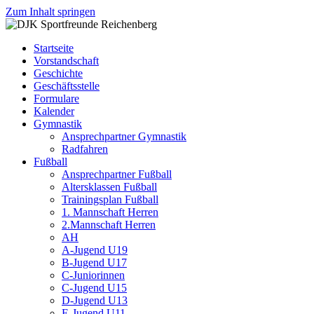
Zum Inhalt springen
DJK
Fußball
Sportfreunde
Gymnastik
Startseite
Reichenberg
Karate
Vorstandschaft
Leichtathletik
Geschichte
Radfahren
Geschäftsstelle
Rollkunstlauf
Formulare
Ski
Kalender
Gymnastik
Ansprechpartner Gymnastik
Radfahren
Fußball
Ansprechpartner Fußball
Altersklassen Fußball
Trainingsplan Fußball
1. Mannschaft Herren
2.Mannschaft Herren
AH
A-Jugend U19
B-Jugend U17
C-Juniorinnen
C-Jugend U15
D-Jugend U13
E-Jugend U11