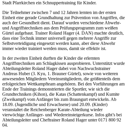
Stadt Pfarrkirchen ein Schnuppertraining für Kinder.
Die Teilnehmer zwischen 7 und 12 Jahren lernten im der ersten
Einheit eine gerade Grundhaltung zur Prävention von Angriffen, die
auch der Gesundheit dient. Darauf wurden verschiedene Abwehr-
und Angriffstechniken aus dem Prüfungsprogramm zum weißen
Gürtel aufgebaut. Trainer Roland Hager (4. DAN) machte deutlich,
dass eine Technik immer universell gegen mehrere Angriffe zur
Selbstverteidigung eingesetzt werden kann, aber diese Abwehr
immer wieder trainiert werden muss, damit sie effektiv ist.
In der zweiten Einheit durften die Kinder die erlernten
Angriffstechniken am Schlagkissen ausprobieren. Unterstützt wurde
Abteilungsleiter Roland Hager dabei von Nachwuchstrainer
Andreas Huber (3. Kyu, 1. Brauner Gürtel), sowie von weiteren
anwesenden Mitgliedern Vereinsmitgliedern, die größtenteils dem
erfolgreichen Wettkampfteam angehören. Bei den Vorführungen am
Ende der Trainings demonstrierten die Sportler, wie sich die
Grundtechniken (Kihon), die Katas (Schattenkampf) und Kumite
(Zweikampf) vom Anfänger bis zum Braungurt entwickeln. Ab
18.09. (Jugendliche und Erwachsene) und 20.09. (Kinder)
veranstaltet die Reichenberger Karate-Abteilung wieder
vierwöchige Anfänger- und Wiedereinsteigerkurse. Infos gibt’s bei
Abteilungsleiter und Cheftrainer Roland Hager unter 0171 800 92
04.