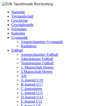
Zum
DJK
Fußball
Inhalt
Sportfreunde
Gymnastik
Startseite
springen
Reichenberg
Karate
Vorstandschaft
Leichtathletik
Geschichte
Radfahren
Geschäftsstelle
Rollkunstlauf
Formulare
Ski
Kalender
Gymnastik
Ansprechpartner Gymnastik
Radfahren
Fußball
Ansprechpartner Fußball
Altersklassen Fußball
Trainingsplan Fußball
1. Mannschaft Herren
2.Mannschaft Herren
AH
A-Jugend U19
B-Jugend U17
C-Juniorinnen
C-Jugend U15
D-Jugend U13
E-Jugend U11
F-Jugend U9