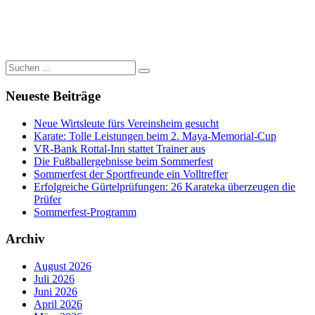
Suchen
Suchen
nach:
Neueste Beiträge
Neue Wirtsleute fürs Vereinsheim gesucht
Karate: Tolle Leistungen beim 2. Maya-Memorial-Cup
VR-Bank Rottal-Inn stattet Trainer aus
Die Fußballergebnisse beim Sommerfest
Sommerfest der Sportfreunde ein Volltreffer
Erfolgreiche Gürtelprüfungen: 26 Karateka überzeugen die
Prüfer
Sommerfest-Programm
Archiv
August 2026
Juli 2026
Juni 2026
April 2026