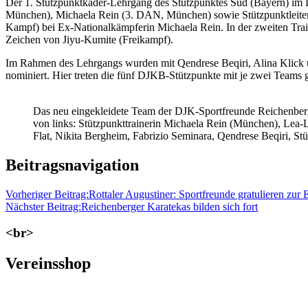
Der 1. Stützpunktkader-Lehrgang des Stützpunktes Süd (Bayern) im 
München), Michaela Rein (3. DAN, München) sowie Stützpunktleiter M
Kampf) bei Ex-Nationalkämpferin Michaela Rein. In der zweiten Train
Zeichen von Jiyu-Kumite (Freikampf).
Im Rahmen des Lehrgangs wurden mit Qendrese Beqiri, Alina Klick 
nominiert. Hier treten die fünf DJKB-Stützpunkte mit je zwei Teams g
Das neu eingekleidete Team der DJK-Sportfreunde Reichenbe
von links: Stützpunkttrainerin Michaela Rein (München), Lea-L
Flat, Nikita Bergheim, Fabrizio Seminara, Qendrese Beqiri, St
Beitragsnavigation
Vorheriger Beitrag:
Rottaler Augustiner: Sportfreunde gratulieren zur
Nächster Beitrag:
Reichenberger Karatekas bilden sich fort
<br>
Vereinsshop