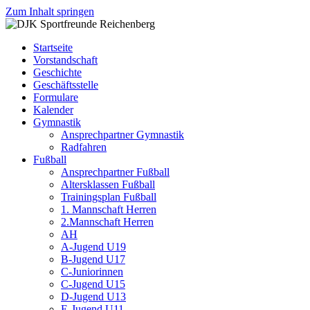
Zum Inhalt springen
DJK
Fußball
Sportfreunde
Gymnastik
Startseite
Reichenberg
Karate
Vorstandschaft
Leichtathletik
Geschichte
Radfahren
Geschäftsstelle
Rollkunstlauf
Formulare
Ski
Kalender
Gymnastik
Ansprechpartner Gymnastik
Radfahren
Fußball
Ansprechpartner Fußball
Altersklassen Fußball
Trainingsplan Fußball
1. Mannschaft Herren
2.Mannschaft Herren
AH
A-Jugend U19
B-Jugend U17
C-Juniorinnen
C-Jugend U15
D-Jugend U13
E-Jugend U11