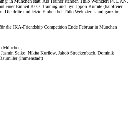
g) in München statt. Als Trainer standen Thilo Weinzierl (4. DAN,
 einer Einheit Basis-Training und Jiyu-Ippon-Kumite (halbfreier
Die dritte und letzte Einheit bei Thilo Weinzierl stand ganz im
 für die JKA-Friendship Competition Ende Februar in München
in München,
k, Jasmin Saiko, Nikita Kurilow, Jakob Streckenbach, Dominik
 Daumiller (Immenstadt)