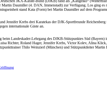
Deutschen JKA-Karate-Bund (DJKB) fand als „Kangeiko“ (Wintertrainin
artin Daumiller (4. DAN, Immenstadt) zur Verfügung. Los ging es mit
ingseinheit stand Kata (Form) bei Martin Daumiller auf dem Programm. 
und Jennifer Krebs drei Karatekas der DJK-Sportfreunde Reichenberg
egen internationale Gäste an.
rg beim Landeskader-Lehrgang des DJKB-Stützpunktes Süd (Bayern) 
uisa Richter, Roland Hager, Jennifer Krebs, Victor Kolev, Alina Klic
ützpunkttrainer Thilo Weinzierl (München) und Stützpunktleiter Martin
 Eröffnung