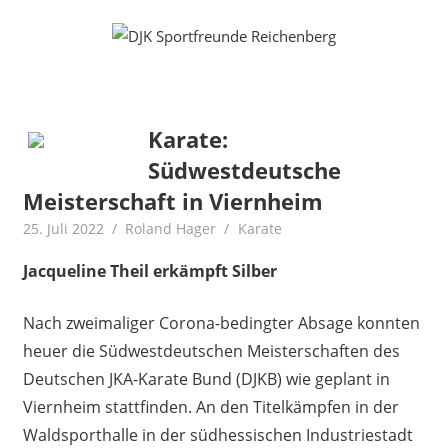
Zum
Fußball
DJK
Inhalt
Gymnastik
springen
Sportfreunde
Karate
Leichtathletik
Reichenberg
Radfahren
Karate:
Rollkunstlauf
Südwestdeutsche
Ski
Meisterschaft in Viernheim
25. Juli 2022
Roland Hager
Karate
Jacqueline Theil erkämpft Silber
Nach zweimaliger Corona-bedingter Absage konnten
heuer die Südwestdeutschen Meisterschaften des
Deutschen JKA-Karate Bund (DJKB) wie geplant in
Viernheim stattfinden. An den Titelkämpfen in der
Waldsporthalle in der südhessischen Industriestadt