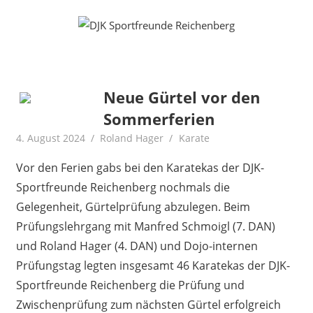
Zum
Fußball
DJK
Inhalt
Gymnastik
springen
Sportfreunde
Karate
Leichtathletik
Reichenberg
Radfahren
Neue Gürtel vor den
Rollkunstlauf
Sommerferien
Ski
4. August 2024
Roland Hager
Karate
Vor den Ferien gabs bei den Karatekas der DJK-
Sportfreunde Reichenberg nochmals die
Gelegenheit, Gürtelprüfung abzulegen. Beim
Prüfungslehrgang mit Manfred Schmoigl (7. DAN)
und Roland Hager (4. DAN) und Dojo-internen
Prüfungstag legten insgesamt 46 Karatekas der DJK-
Sportfreunde Reichenberg die Prüfung und
Zwischenprüfung zum nächsten Gürtel erfolgreich