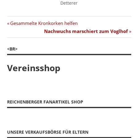
Detterer
Beitragsnavigation
Vorheriger
Gesammelte Kronkorken helfen
Beitrag:
Nächster
Nachwuchs marschiert zum Voglhof
Beitrag:
<BR>
Vereinsshop
REICHENBERGER FANARTIKEL SHOP
UNSERE VERKAUFSBÖRSE FÜR ELTERN