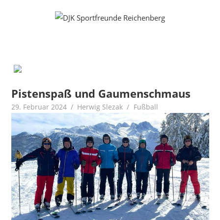
Zum
Fußball
DJK
Inhalt
Gymnastik
springen
Sportfreunde
Karate
Leichtathletik
Reichenberg
Radfahren
Rollkunstlauf
Ski
Pistenspaß und Gaumenschmaus
29. Februar 2024
Herwig Slezak
Fußball