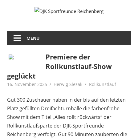
Zum
Fußball
DJK
Inhalt
Gymnastik
springen
Sportfreunde
Karate
Leichtathletik
MENÜ
Reichenberg
Radfahren
Rollkunstlauf
Ski
Premiere der
Rollkunstlauf-Show
geglückt
16. November 2025
Herwig Slezak
Rollkunstlauf
Gut 300 Zuschauer haben in der bis auf den letzten
Platz gefüllten Dreifachturnhalle die farbenfrohe
Show mit dem Titel „Alles rollt rückwärts“ der
Rollkunstlaufsparte der DJK-Sportfreunde
Reichenberg verfolgt. Gut 90 Minuten zauberten die