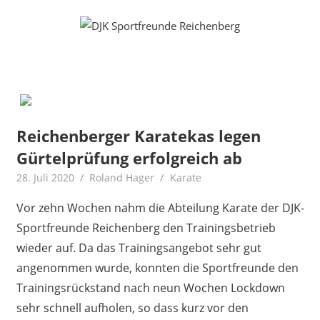
Zum
Fußball
DJK
Inhalt
Gymnastik
springen
Sportfreunde
Karate
Leichtathletik
Reichenberg
Radfahren
Rollkunstlauf
Ski
Reichenberger Karatekas legen
Gürtelprüfung erfolgreich ab
28. Juli 2020
Roland Hager
Karate
Vor zehn Wochen nahm die Abteilung Karate der DJK-
Sportfreunde Reichenberg den Trainingsbetrieb
wieder auf. Da das Trainingsangebot sehr gut
angenommen wurde, konnten die Sportfreunde den
Trainingsrückstand nach neun Wochen Lockdown
sehr schnell aufholen, so dass kurz vor den