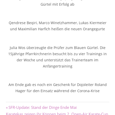
Gürtel mit Erfolg ab
Qendrese Beqiri, Marco Winetzhammer, Lukas Kiermeier
und Maximilian Harfich heißen die neuen Orangegurte
Julia Wos überzeugte die Prüfer zum Blauen Gürtel. Die
15jährige Pfarrkirchnerin besucht bis zu vier Trainings in
der Woche und unterstützt das Trainerteam im
Anfängertraining
Am Ende gab es noch ein Geschenk für Dojoleiter Roland
Hager für den Einsatz während der Corona-Krise
Beitragsnavigation
Vorheriger
SFR-Update: Stand der Dinge Ende Mai
Nächster
Beitrag:
Karatekas zeigen ihr Können beim 2. Open-Air Karate-Cup