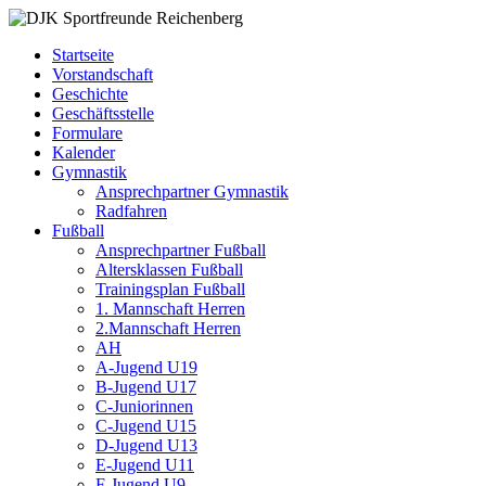
Zum
DJK
Fußball
Inhalt
Sportfreunde
Gymnastik
Startseite
springen
Reichenberg
Karate
Vorstandschaft
Leichtathletik
Geschichte
Radfahren
Geschäftsstelle
Rollkunstlauf
Formulare
Ski
Kalender
Gymnastik
Ansprechpartner Gymnastik
Radfahren
Fußball
Ansprechpartner Fußball
Altersklassen Fußball
Trainingsplan Fußball
1. Mannschaft Herren
2.Mannschaft Herren
AH
A-Jugend U19
B-Jugend U17
C-Juniorinnen
C-Jugend U15
D-Jugend U13
E-Jugend U11
F-Jugend U9