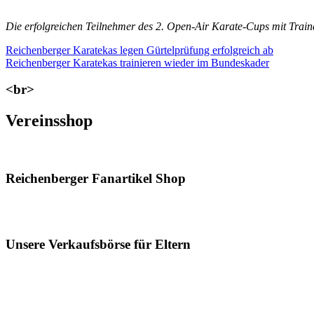
Die erfolgreichen Teilnehmer des 2. Open-Air Karate-Cups mit Trai
Beitragsnavigation
Vorheriger
Reichenberger Karatekas legen Gürtelprüfung erfolgreich ab
Beitrag:
Nächster
Reichenberger Karatekas trainieren wieder im Bundeskader
Beitrag:
<br>
Vereinsshop
Reichenberger Fanartikel Shop
Unsere Verkaufsbörse für Eltern