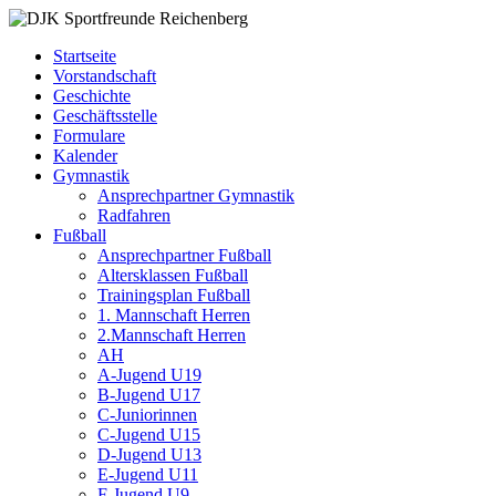
Zum
DJK
Fußball
Inhalt
Sportfreunde
Gymnastik
Startseite
springen
Reichenberg
Karate
Vorstandschaft
Leichtathletik
Geschichte
Radfahren
Geschäftsstelle
Rollkunstlauf
Formulare
Ski
Kalender
Gymnastik
Ansprechpartner Gymnastik
Radfahren
Fußball
Ansprechpartner Fußball
Altersklassen Fußball
Trainingsplan Fußball
1. Mannschaft Herren
2.Mannschaft Herren
AH
A-Jugend U19
B-Jugend U17
C-Juniorinnen
C-Jugend U15
D-Jugend U13
E-Jugend U11
F-Jugend U9