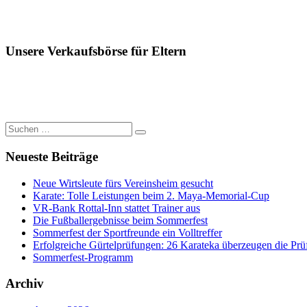
Unsere Verkaufsbörse für Eltern
Suchen
Suchen
nach:
Neueste Beiträge
Neue Wirtsleute fürs Vereinsheim gesucht
Karate: Tolle Leistungen beim 2. Maya-Memorial-Cup
VR-Bank Rottal-Inn stattet Trainer aus
Die Fußballergebnisse beim Sommerfest
Sommerfest der Sportfreunde ein Volltreffer
Erfolgreiche Gürtelprüfungen: 26 Karateka überzeugen die Prü
Sommerfest-Programm
Archiv