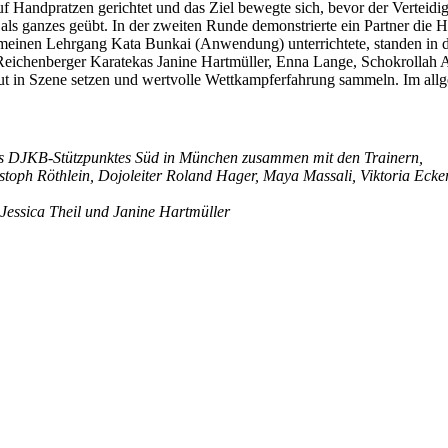
f Handpratzen gerichtet und das Ziel bewegte sich, bevor der Verteidige
als ganzes geübt. In der zweiten Runde demonstrierte ein Partner die H
einen Lehrgang Kata Bunkai (Anwendung) unterrichtete, standen in de
chenberger Karatekas Janine Hartmüller, Enna Lange, Schokrollah Ahm
gut in Szene setzen und wertvolle Wettkampferfahrung sammeln. Im a
s DJKB-Stützpunktes Süd in München zusammen mit den Trainern,
ristoph Röthlein, Dojoleiter Roland Hager, Maya Massali, Viktoria Eck
 Jessica Theil und Janine Hartmüller