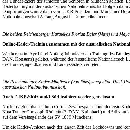
des Bundeskaders der Junioren und Senioren in München geladen. Lo
Kadertraining mit der australischen Nationalmannschaft folgten dann 
Danprüfungen wurde dann von DJKB-Präsident und Münchner Dojoleite
Nationalmannschaft Anfang August in Tamm teilnehmen.
Die beiden Reichenberger Karatekas Florian Baier (Mitte) und Maya
Online-Kader-Training zusammen mit der australischen Nationa
Wie bereits im April fand Anfang Juli wieder ein Training des Bunde
DAN, Konstanz) geleitet, während der Australische Nationalcoach Lu
des Bundesjugendkaders und Landeskaders vertreten.
Die Reichenberger Kader-Mitglieder (von links) Jacqueline Theil, 
australischen Nationalmannschaft.
Auch DJKB-Stützpunkt Süd trainiert wieder gemeinsam
Nach fast eineinhalb Jahren Corona-Zwangspause fand der erste Kad
Kata Trainer Christoph Röthlein (2. DAN, Kulmbach) und Stützpunktl
auf dem Vereinsgelände des SV 1880 Münchens.
Um die Kader-Athleten nach der langen Zeit des Lockdowns und konta