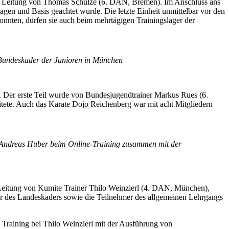
der Leitung von Thomas Schulze (6. DAN, Bremen). Im Anschluss ans
agen und Basis geachtet wurde. Die letzte Einheit unmittelbar vor den
nnten, dürfen sie auch beim mehrtägigen Trainingslager der
 Bundeskader der Junioren in München
t. Der erste Teil wurde von Bundesjugendtrainer Markus Rues (6.
itete. Auch das Karate Dojo Reichenberg war mit acht Mitgliedern
nd Andreas Huber beim Online-Training zusammen mit der
Leitung von Kumite Trainer Thilo Weinzierl (4. DAN, München),
er des Landeskaders sowie die Teilnehmer des allgemeinen Lehrgangs
 Training bei Thilo Weinzierl mit der Ausführung von