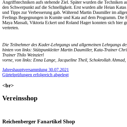
Angriffstechniken aufs stehende Ziel. Später wurden die Techniken au
den Schwerpunkt auf die Schnelligkeit. Erst wurden alle Heian Katas 
und Tipps zur Verbesserung gab. Während Martin Daumiller im allgem
Feelings Begegnungen in Kumite und Kata auf dem Programm. Die Rei
Maya Massali, Viktoria Eckert und Roland Hager konnten sich hier 
vertreten.
Die Teilnehmer des Kader-Lehrgangs und allgemeinen Lehrgangs de
hinten von links: Stützpunkleiter Martin Daumiller, Kata-Trainer Ch
Trainer Thilo Weinzierl
vorne, von links: Enna Lange, Jacqueline Theil, Schokrollah Ahmad,
Beitragsnavigation
Vorheriger
Jahreshauptversammlung 30.07.2021
Beitrag:
Nächster
Gürtelprüfungen erfolgreich abgelegt
Beitrag:
<br>
Vereinsshop
Reichenberger Fanartikel Shop