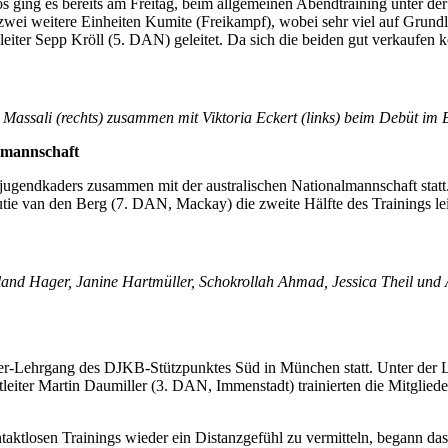
s ging es bereits am Freitag, beim allgemeinen Abendtraining unter 
zwei weitere Einheiten Kumite (Freikampf), wobei sehr viel auf Grundl
r Sepp Kröll (5. DAN) geleitet. Da sich die beiden gut verkaufen ko
 Massali (rechts) zusammen mit Viktoria Eckert (links) beim Debüt im
lmannschaft
sjugendkaders zusammen mit der australischen Nationalmannschaft stat
tie van den Berg (7. DAN, Mackay) die zweite Hälfte des Trainings le
Roland Hager, Janine Hartmüller, Schokrollah Ahmad, Jessica Theil u
er-Lehrgang des DJKB-Stützpunktes Süd in München statt. Unter der 
eiter Martin Daumiller (3. DAN, Immenstadt) trainierten die Mitglied
ktlosen Trainings wieder ein Distanzgefühl zu vermitteln, begann das