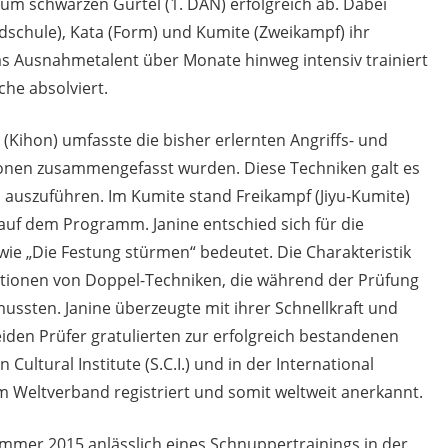
 zum schwarzen Gürtel (1. DAN) erfolgreich ab. Dabei
ndschule), Kata (Form) und Kumite (Zweikampf) ihr
as Ausnahmetalent über Monate hinweg intensiv trainiert
che absolviert.
ihon) umfasste die bisher erlernten Angriffs- und
ionen zusammengefasst wurden. Diese Techniken galt es
on auszuführen. Im Kumite stand Freikampf (Jiyu-Kumite)
 auf dem Programm. Janine entschied sich für die
, wie „Die Festung stürmen“ bedeutet. Die Charakteristik
ationen von Doppel-Techniken, die während der Prüfung
ussten. Janine überzeugte mit ihrer Schnellkraft und
iden Prüfer gratulierten zur erfolgreich bestandenen
ultural Institute (S.C.I.) und in der International
dem Weltverband registriert und somit weltweit anerkannt.
ommer 2015 anlässlich eines Schnuppertrainings in der