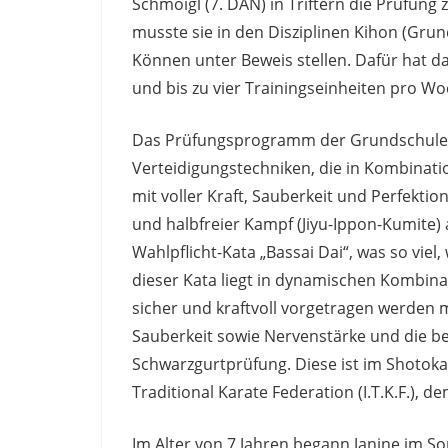
Schmoigl (7. DAN) in Triftern die Prüfung
musste sie in den Disziplinen Kihon (Gru
Können unter Beweis stellen. Dafür hat d
und bis zu vier Trainingseinheiten pro Wo
Das Prüfungsprogramm der Grundschule (K
Verteidigungstechniken, die in Kombinat
mit voller Kraft, Sauberkeit und Perfekti
und halbfreier Kampf (Jiyu-Ippon-Kumite)
Wahlpflicht-Kata „Bassai Dai“, was so viel
dieser Kata liegt in dynamischen Kombin
sicher und kraftvoll vorgetragen werden m
Sauberkeit sowie Nervenstärke und die be
Schwarzgurtprüfung. Diese ist im Shotokan C
Traditional Karate Federation (I.T.K.F.), 
Im Alter von 7 Jahren begann Janine im S