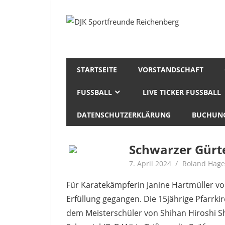
Zum
Inhalt
Fußball
DJK
springen
Gymnastik
Sportfreunde
Karate
Leichtathletik
Reichenberg
Radfahren
STARTSEITE
VORSTANDSCHAFT
Rollkunstlauf
FUSSBALL
LIVE TICKER FUSSBALL
Ski
DATENSCHUTZERKLÄRUNG
BUCHUNG
Schwarzer Gürte
7. April 2024
Roland Hage
Für Karatekämpferin Janine Hartmüller vo
Erfüllung gegangen. Die 15jährige Pfarrki
dem Meisterschüler von Shihan Hiroshi Sh