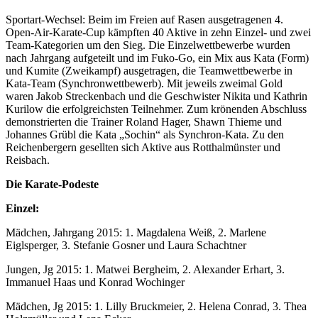
Sportart-Wechsel: Beim im Freien auf Rasen ausgetragenen 4.
Open-Air-Karate-Cup kämpften 40 Aktive in zehn Einzel- und zwei
Team-Kategorien um den Sieg. Die Einzelwettbewerbe wurden
nach Jahrgang aufgeteilt und im Fuko-Go, ein Mix aus Kata (Form)
und Kumite (Zweikampf) ausgetragen, die Teamwettbewerbe in
Kata-Team (Synchronwettbewerb). Mit jeweils zweimal Gold
waren Jakob Streckenbach und die Geschwister Nikita und Kathrin
Kurilow die erfolgreichsten Teilnehmer. Zum krönenden Abschluss
demonstrierten die Trainer Roland Hager, Shawn Thieme und
Johannes Grübl die Kata „Sochin“ als Synchron-Kata. Zu den
Reichenbergern gesellten sich Aktive aus Rotthalmünster und
Reisbach.
Die Karate-Podeste
Einzel:
Mädchen, Jahrgang 2015: 1. Magdalena Weiß, 2. Marlene
Eiglsperger, 3. Stefanie Gosner und Laura Schachtner
Jungen, Jg 2015: 1. Matwei Bergheim, 2. Alexander Erhart, 3.
Immanuel Haas und Konrad Wochinger
Mädchen, Jg 2015: 1. Lilly Bruckmeier, 2. Helena Conrad, 3. Thea