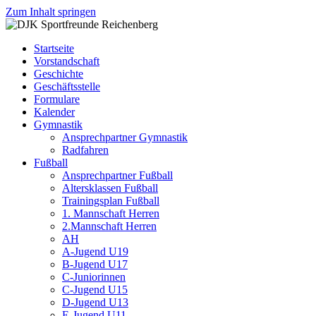
Zum Inhalt springen
DJK
Fußball
Sportfreunde
Gymnastik
Startseite
Reichenberg
Karate
Vorstandschaft
Leichtathletik
Geschichte
Radfahren
Geschäftsstelle
Rollkunstlauf
Formulare
Ski
Kalender
Gymnastik
Ansprechpartner Gymnastik
Radfahren
Fußball
Ansprechpartner Fußball
Altersklassen Fußball
Trainingsplan Fußball
1. Mannschaft Herren
2.Mannschaft Herren
AH
A-Jugend U19
B-Jugend U17
C-Juniorinnen
C-Jugend U15
D-Jugend U13
E-Jugend U11