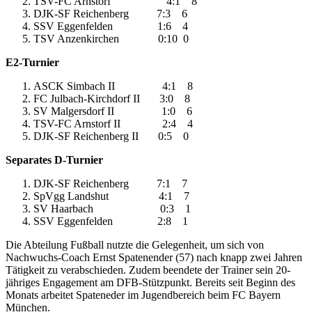
TSV-FC Arnstorf 4:1 8
DJK-SF Reichenberg 7:3 6
SSV Eggenfelden 1:6 4
TSV Anzenkirchen 0:10 0
E2-Turnier
ASCK Simbach II 4:1 8
FC Julbach-Kirchdorf II 3:0 8
SV Malgersdorf II 1:0 6
TSV-FC Arnstorf II 2:4 4
DJK-SF Reichenberg II 0:5 0
Separates D-Turnier
DJK-SF Reichenberg 7:1 7
SpVgg Landshut 4:1 7
SV Haarbach 0:3 1
SSV Eggenfelden 2:8 1
Die Abteilung Fußball nutzte die Gelegenheit, um sich von
Nachwuchs-Coach Ernst Spatenender (57) nach knapp zwei Jahren
Tätigkeit zu verabschieden. Zudem beendete der Trainer sein 20-
jähriges Engagement am DFB-Stützpunkt. Bereits seit Beginn des
Monats arbeitet Spateneder im Jugendbereich beim FC Bayern
München.