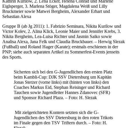
Kathrin Kurilow, 2. Lena Ecker, Helena Conrad und Marlene
Eiglsperger, 3. Marlena Stöger, Magdalena Weiß und Lilly
Bruckmeier sowie Matwei Bergheim, Alexander Erhart und
Sebastian Alexa
Gruppe B (ab Jg 2011): 1. Fabrizio Seminara, Nikita Kurilow und
Victor Kolev, 2. Alina Klick, Leonie Maier und Jennifer Krebs, 3.
Nikita Bergheim, Lea-Luisa Richter und Jasmin Saiko sowie
Analisa Alexa, Jana Felk und Claudia Bruckbauer. – Herwig Slezak
(Fußball) und Roland Hager (Karate); erstmals erschienen in der
PNP; siehe auch separaten Artikel zu Sommerfest-Events jenseits
des Sports.
Sicherten sich bei den G-Jugendlichen den ersten Platz
beim Kambli-Cup: DJK SSV Dietersburg um Kapitän
Jonas Sterzer (vorne links) mit (hinten von links) den
Coaches Markus Eid, Stephan Reisinger und Richard
Tauchen sowie Jugendleiter Hannes Zdanovec (SFR)
und Sponsor Richard Plaza. – Foto: H. Slezak
Mit zielgerichteten Kontern setzten sich die G-
Jugendlichen des SSV Dietersburg in den roten Trikots
im Finale gegen den TSV Triftern durch. – Foto: H.
Slezak