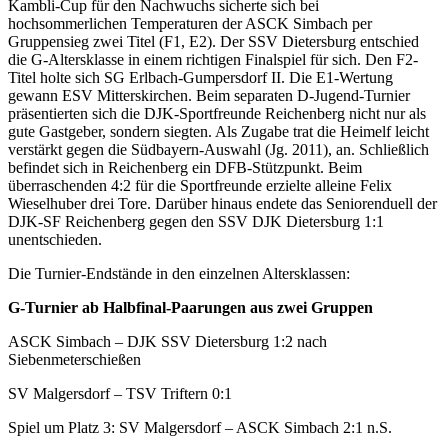
Kambli-Cup für den Nachwuchs sicherte sich bei
hochsommerlichen Temperaturen der ASCK Simbach per
Gruppensieg zwei Titel (F1, E2). Der SSV Dietersburg entschied
die G-Altersklasse in einem richtigen Finalspiel für sich. Den F2-
Titel holte sich SG Erlbach-Gumpersdorf II. Die E1-Wertung
gewann ESV Mitterskirchen. Beim separaten D-Jugend-Turnier
präsentierten sich die DJK-Sportfreunde Reichenberg nicht nur als
gute Gastgeber, sondern siegten. Als Zugabe trat die Heimelf leicht
verstärkt gegen die Südbayern-Auswahl (Jg. 2011), an. Schließlich
befindet sich in Reichenberg ein DFB-Stützpunkt. Beim
überraschenden 4:2 für die Sportfreunde erzielte alleine Felix
Wieselhuber drei Tore. Darüber hinaus endete das Seniorenduell der
DJK-SF Reichenberg gegen den SSV DJK Dietersburg 1:1
unentschieden.
Die Turnier-Endstände in den einzelnen Altersklassen:
G-Turnier ab Halbfinal-Paarungen aus zwei Gruppen
ASCK Simbach – DJK SSV Dietersburg 1:2 nach
Siebenmeterschießen
SV Malgersdorf – TSV Triftern 0:1
Spiel um Platz 3: SV Malgersdorf – ASCK Simbach 2:1 n.S.