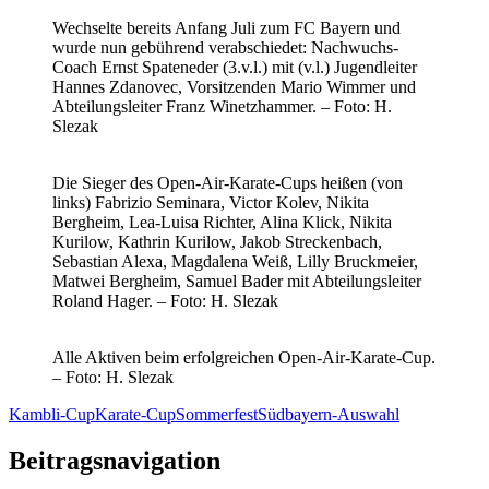
Wechselte bereits Anfang Juli zum FC Bayern und
wurde nun gebührend verabschiedet: Nachwuchs-
Coach Ernst Spateneder (3.v.l.) mit (v.l.) Jugendleiter
Hannes Zdanovec, Vorsitzenden Mario Wimmer und
Abteilungsleiter Franz Winetzhammer. – Foto: H.
Slezak
Die Sieger des Open-Air-Karate-Cups heißen (von
links) Fabrizio Seminara, Victor Kolev, Nikita
Bergheim, Lea-Luisa Richter, Alina Klick, Nikita
Kurilow, Kathrin Kurilow, Jakob Streckenbach,
Sebastian Alexa, Magdalena Weiß, Lilly Bruckmeier,
Matwei Bergheim, Samuel Bader mit Abteilungsleiter
Roland Hager. – Foto: H. Slezak
Alle Aktiven beim erfolgreichen Open-Air-Karate-Cup.
– Foto: H. Slezak
Kambli-Cup
Karate-Cup
Sommerfest
Südbayern-Auswahl
Beitragsnavigation