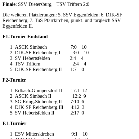
Finale
: SSV Dietersburg – TSV Triftern 2:0
Die weiteren Platzierungen: 5. SSV Eggenfelden; 6. DJK-SF
Reichenberg; 7. TuS Pfarrkirchen, punkt- und torgleich SSV
Eggenfelden II.
F1-Turnier Endstand
ASCK Simbach 7:0 10
DJK-SF Reichenberg I 3:0 10
SV Hebertsfelden 2:4 4
TSV Triftern 2:4 4
DJK-SF Reichenberg II 1:7 0
F2-Turnier
Erlbach-Gumpersdorf II 17:1 12
ASCK Simbach II 12:2 9
SG Ering-Stubenberg II 7:10 6
DJK-SF Reichenberg III 4:12 3
SV Hebertsfelden II 2:17 0
E1-Turnier
ESV Mitterskirchen 9:1 10