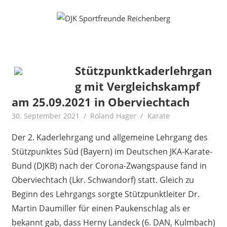
Zum
Fußball
DJK
Inhalt
Gymnastik
springen
Sportfreunde
Karate
Leichtathletik
Reichenberg
Radfahren
Stützpunktkaderlehrgan
Rollkunstlauf
g mit Vergleichskampf
Ski
am 25.09.2021 in Oberviechtach
30. September 2021
Roland Hager
Karate
Der 2. Kaderlehrgang und allgemeine Lehrgang des
Stützpunktes Süd (Bayern) im Deutschen JKA-Karate-
Bund (DJKB) nach der Corona-Zwangspause fand in
Oberviechtach (Lkr. Schwandorf) statt. Gleich zu
Beginn des Lehrgangs sorgte Stützpunktleiter Dr.
Martin Daumiller für einen Paukenschlag als er
bekannt gab, dass Herny Landeck (6. DAN, Kulmbach)