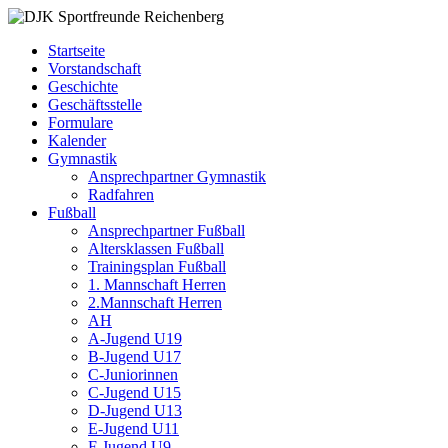
Zum
DJK
Fußball
Inhalt
Sportfreunde
Gymnastik
Startseite
springen
Reichenberg
Karate
Vorstandschaft
Leichtathletik
Geschichte
Radfahren
Geschäftsstelle
Rollkunstlauf
Formulare
Ski
Kalender
Gymnastik
Ansprechpartner Gymnastik
Radfahren
Fußball
Ansprechpartner Fußball
Altersklassen Fußball
Trainingsplan Fußball
1. Mannschaft Herren
2.Mannschaft Herren
AH
A-Jugend U19
B-Jugend U17
C-Juniorinnen
C-Jugend U15
D-Jugend U13
E-Jugend U11
F-Jugend U9