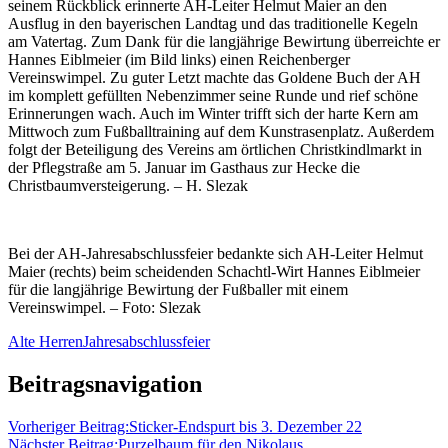
seinem Rückblick erinnerte AH-Leiter Helmut Maier an den
Ausflug in den bayerischen Landtag und das traditionelle Kegeln
am Vatertag. Zum Dank für die langjährige Bewirtung überreichte er
Hannes Eiblmeier (im Bild links) einen Reichenberger
Vereinswimpel. Zu guter Letzt machte das Goldene Buch der AH
im komplett gefüllten Nebenzimmer seine Runde und rief schöne
Erinnerungen wach. Auch im Winter trifft sich der harte Kern am
Mittwoch zum Fußballtraining auf dem Kunstrasenplatz. Außerdem
folgt der Beteiligung des Vereins am örtlichen Christkindlmarkt in
der Pflegstraße am 5. Januar im Gasthaus zur Hecke die
Christbaumversteigerung. – H. Slezak
Bei der AH-Jahresabschlussfeier bedankte sich AH-Leiter Helmut
Maier (rechts) beim scheidenden Schachtl-Wirt Hannes Eiblmeier
für die langjährige Bewirtung der Fußballer mit einem
Vereinswimpel. – Foto: Slezak
Alte Herren
Jahresabschlussfeier
Beitragsnavigation
Vorheriger Beitrag:
Sticker-Endspurt bis 3. Dezember 22
Nächster Beitrag:
Purzelbaum für den Nikolaus