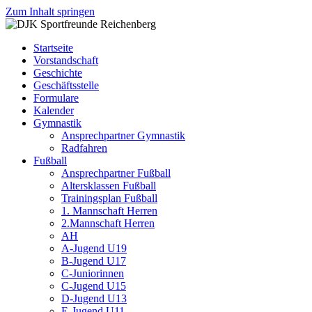
Zum Inhalt springen
DJK
Fußball
Sportfreunde
Gymnastik
Startseite
Reichenberg
Karate
Vorstandschaft
Leichtathletik
Geschichte
Radfahren
Geschäftsstelle
Rollkunstlauf
Formulare
Ski
Kalender
Gymnastik
Ansprechpartner Gymnastik
Radfahren
Fußball
Ansprechpartner Fußball
Altersklassen Fußball
Trainingsplan Fußball
1. Mannschaft Herren
2.Mannschaft Herren
AH
A-Jugend U19
B-Jugend U17
C-Juniorinnen
C-Jugend U15
D-Jugend U13
E-Jugend U11