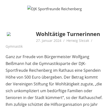
Zum
Fußball
DJK
Inhalt
Gymnastik
springen
Sportfreunde
Karate
Leichtathletik
Reichenberg
Radfahren
Wohltätige Turnerinnen
Rollkunstlauf
27. Januar 2024
Herwig Slezak
Ski
Gymnastik
Ganz zur Freude von Bürgermeister Wolfgang
Beißmann hat die Gymnastiksparte der DJK-
Sportfreude Reichenberg im Rathaus eine Spendein
Höhe von 500 Euro übergeben. Der Betrag kommt
der Vereinigen Stiftung für Wohltätigkeit zugute, „die
sich unkompliziert um bedürftige Familien oder
Senioren in der Stadt kümmert“, so der Rathauschef.
Ihm zufolge schüttet die Hilfsorganisation pro Jahr