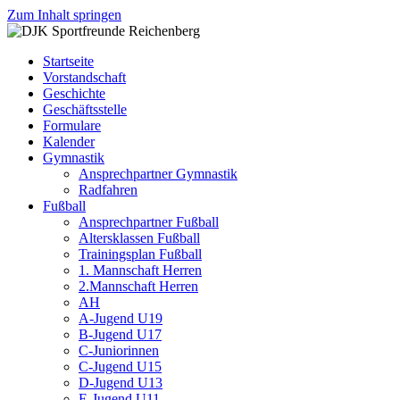
Zum Inhalt springen
DJK
Fußball
Sportfreunde
Gymnastik
Startseite
Reichenberg
Karate
Vorstandschaft
Leichtathletik
Geschichte
Radfahren
Geschäftsstelle
Rollkunstlauf
Formulare
Ski
Kalender
Gymnastik
Ansprechpartner Gymnastik
Radfahren
Fußball
Ansprechpartner Fußball
Altersklassen Fußball
Trainingsplan Fußball
1. Mannschaft Herren
2.Mannschaft Herren
AH
A-Jugend U19
B-Jugend U17
C-Juniorinnen
C-Jugend U15
D-Jugend U13
E-Jugend U11