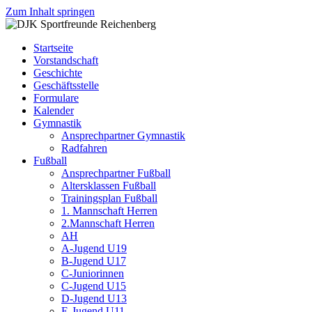
Zum Inhalt springen
DJK
Fußball
Sportfreunde
Gymnastik
Startseite
Reichenberg
Karate
Vorstandschaft
Leichtathletik
Geschichte
Radfahren
Geschäftsstelle
Rollkunstlauf
Formulare
Ski
Kalender
Gymnastik
Ansprechpartner Gymnastik
Radfahren
Fußball
Ansprechpartner Fußball
Altersklassen Fußball
Trainingsplan Fußball
1. Mannschaft Herren
2.Mannschaft Herren
AH
A-Jugend U19
B-Jugend U17
C-Juniorinnen
C-Jugend U15
D-Jugend U13
E-Jugend U11