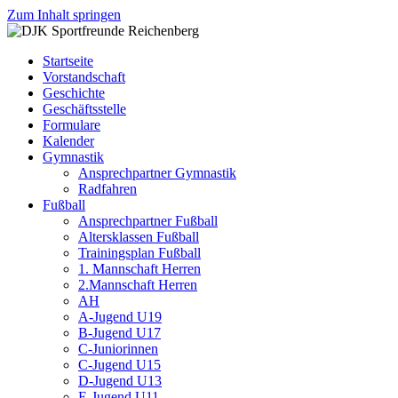
Zum Inhalt springen
DJK
Fußball
Sportfreunde
Gymnastik
Startseite
Reichenberg
Karate
Vorstandschaft
Leichtathletik
Geschichte
Radfahren
Geschäftsstelle
Rollkunstlauf
Formulare
Ski
Kalender
Gymnastik
Ansprechpartner Gymnastik
Radfahren
Fußball
Ansprechpartner Fußball
Altersklassen Fußball
Trainingsplan Fußball
1. Mannschaft Herren
2.Mannschaft Herren
AH
A-Jugend U19
B-Jugend U17
C-Juniorinnen
C-Jugend U15
D-Jugend U13
E-Jugend U11