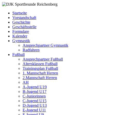
Zum
DJK
Fußball
Inhalt
Sportfreunde
Gymnastik
Startseite
springen
Reichenberg
Karate
Vorstandschaft
Leichtathletik
Geschichte
Radfahren
Geschäftsstelle
Rollkunstlauf
Formulare
Ski
Kalender
Gymnastik
Ansprechpartner Gymnastik
Radfahren
Fußball
Ansprechpartner Fußball
Altersklassen Fußball
Trainingsplan Fußball
1. Mannschaft Herren
2.Mannschaft Herren
AH
A-Jugend U19
B-Jugend U17
C-Juniorinnen
C-Jugend U15
D-Jugend U13
E-Jugend U11
F-Jugend U9