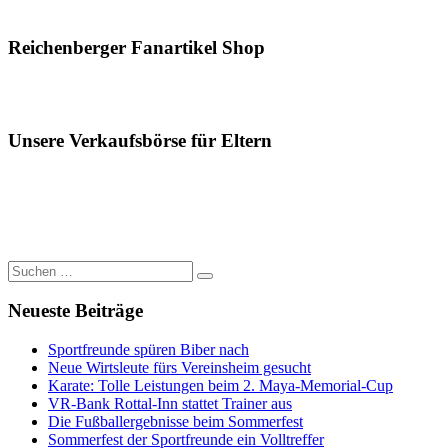
Reichenberger Fanartikel Shop
Unsere Verkaufsbörse für Eltern
Suchen
Suchen
nach:
Neueste Beiträge
Sportfreunde spüren Biber nach
Neue Wirtsleute fürs Vereinsheim gesucht
Karate: Tolle Leistungen beim 2. Maya-Memorial-Cup
VR-Bank Rottal-Inn stattet Trainer aus
Die Fußballergebnisse beim Sommerfest
Sommerfest der Sportfreunde ein Volltreffer