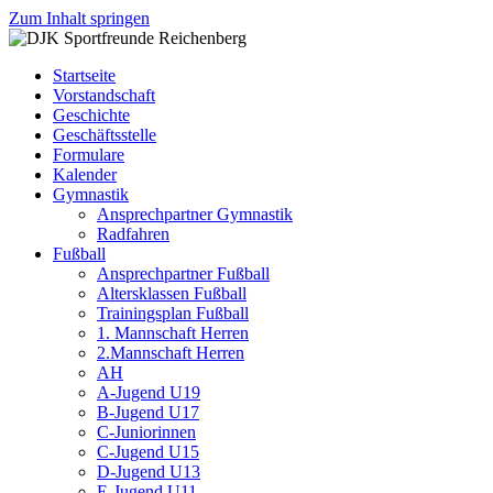
Zum Inhalt springen
DJK
Fußball
Sportfreunde
Gymnastik
Startseite
Reichenberg
Karate
Vorstandschaft
Leichtathletik
Geschichte
Radfahren
Geschäftsstelle
Rollkunstlauf
Formulare
Ski
Kalender
Gymnastik
Ansprechpartner Gymnastik
Radfahren
Fußball
Ansprechpartner Fußball
Altersklassen Fußball
Trainingsplan Fußball
1. Mannschaft Herren
2.Mannschaft Herren
AH
A-Jugend U19
B-Jugend U17
C-Juniorinnen
C-Jugend U15
D-Jugend U13
E-Jugend U11