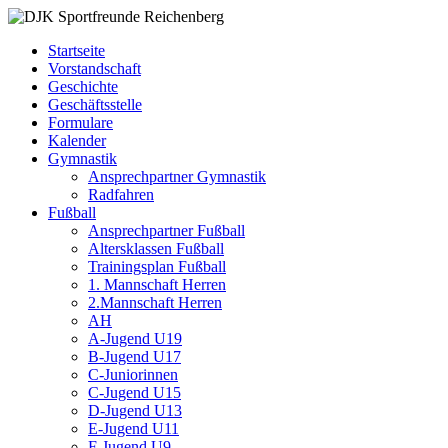
Zum
DJK
Fußball
Inhalt
Sportfreunde
Gymnastik
Startseite
springen
Reichenberg
Karate
Vorstandschaft
Leichtathletik
Geschichte
Radfahren
Geschäftsstelle
Rollkunstlauf
Formulare
Ski
Kalender
Gymnastik
Ansprechpartner Gymnastik
Radfahren
Fußball
Ansprechpartner Fußball
Altersklassen Fußball
Trainingsplan Fußball
1. Mannschaft Herren
2.Mannschaft Herren
AH
A-Jugend U19
B-Jugend U17
C-Juniorinnen
C-Jugend U15
D-Jugend U13
E-Jugend U11
F-Jugend U9