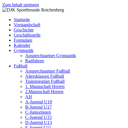
Zum Inhalt springen
DJK
Fußball
Sportfreunde
Gymnastik
Startseite
Reichenberg
Karate
Vorstandschaft
Leichtathletik
Geschichte
Radfahren
Geschäftsstelle
Rollkunstlauf
Formulare
Ski
Kalender
Gymnastik
Ansprechpartner Gymnastik
Radfahren
Fußball
Ansprechpartner Fußball
Altersklassen Fußball
Trainingsplan Fußball
1. Mannschaft Herren
2.Mannschaft Herren
AH
A-Jugend U19
B-Jugend U17
C-Juniorinnen
C-Jugend U15
D-Jugend U13
E-Jugend U11