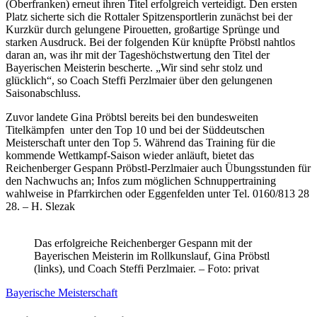
(Oberfranken) erneut ihren Titel erfolgreich verteidigt. Den ersten
Platz sicherte sich die Rottaler Spitzensportlerin zunächst bei der
Kurzkür durch gelungene Pirouetten, großartige Sprünge und
starken Ausdruck. Bei der folgenden Kür knüpfte Pröbstl nahtlos
daran an, was ihr mit der Tageshöchstwertung den Titel der
Bayerischen Meisterin bescherte. „Wir sind sehr stolz und
glücklich“, so Coach Steffi Perzlmaier über den gelungenen
Saisonabschluss.
Zuvor landete Gina Pröbtsl bereits bei den bundesweiten
Titelkämpfen unter den Top 10 und bei der Süddeutschen
Meisterschaft unter den Top 5. Während das Training für die
kommende Wettkampf-Saison wieder anläuft, bietet das
Reichenberger Gespann Pröbstl-Perzlmaier auch Übungsstunden für
den Nachwuchs an; Infos zum möglichen Schnuppertraining
wahlweise in Pfarrkirchen oder Eggenfelden unter Tel. 0160/813 28
28. – H. Slezak
Das erfolgreiche Reichenberger Gespann mit der
Bayerischen Meisterin im Rollkunslauf, Gina Pröbstl
(links), und Coach Steffi Perzlmaier. – Foto: privat
Bayerische Meisterschaft