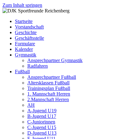
Zum Inhalt springen
DJK
Fußball
Sportfreunde
Gymnastik
Startseite
Reichenberg
Karate
Vorstandschaft
Leichtathletik
Geschichte
Radfahren
Geschäftsstelle
Rollkunstlauf
Formulare
Ski
Kalender
Gymnastik
Ansprechpartner Gymnastik
Radfahren
Fußball
Ansprechpartner Fußball
Altersklassen Fußball
Trainingsplan Fußball
1. Mannschaft Herren
2.Mannschaft Herren
AH
A-Jugend U19
B-Jugend U17
C-Juniorinnen
C-Jugend U15
D-Jugend U13
E-Jugend U11