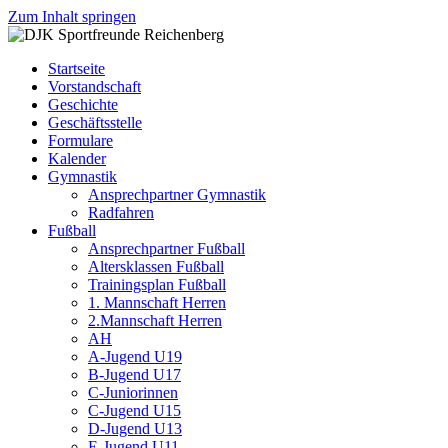
Zum Inhalt springen
DJK
Fußball
Sportfreunde
Gymnastik
Startseite
Reichenberg
Karate
Vorstandschaft
Leichtathletik
Geschichte
Radfahren
Geschäftsstelle
Rollkunstlauf
Formulare
Ski
Kalender
Gymnastik
Ansprechpartner Gymnastik
Radfahren
Fußball
Ansprechpartner Fußball
Altersklassen Fußball
Trainingsplan Fußball
1. Mannschaft Herren
2.Mannschaft Herren
AH
A-Jugend U19
B-Jugend U17
C-Juniorinnen
C-Jugend U15
D-Jugend U13
E-Jugend U11