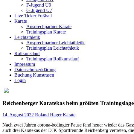
F-Jugend U9
G-Jugend U7
Live Ticker Fußball
Karate
Ansprechpartner Karate
Trainingsplan Karate
Leichtathletik
Ansprechpartner Leichtathletik
Trainingsplan Leichtathletik
Rollkunstlauf
Trainingsplan Rollkunstlauf
Impressum
Datenschutzerklärung
Buchung Kunstrasen
Login
Reichenberger Karatekas beim größten Trainingslag
14. August 2022
Roland Hager
Karate
Nach zwei Jahren corona-bedingter Pause fand heuer wieder das Ga
auch drei Karatekas der DJK-Sportfreunde Reichenberg vertreten, di