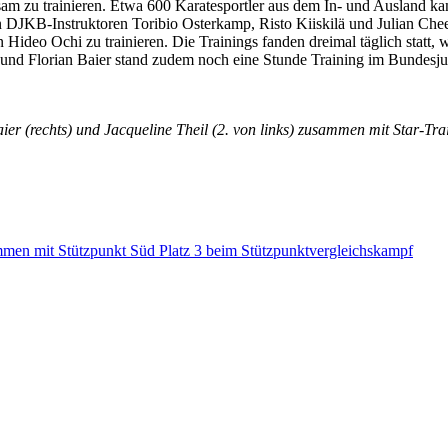
m zu trainieren. Etwa 600 Karatesportler aus dem In- und Ausland k
 DJKB-Instruktoren Toribio Osterkamp, Risto Kiiskilä und Julian Ch
Hideo Ochi zu trainieren. Die Trainings fanden dreimal täglich statt,
eil und Florian Baier stand zudem noch eine Stunde Training im Bund
er (rechts) und Jacqueline Theil (2. von links) zusammen mit Star-Tr
mmen mit Stützpunkt Süd Platz 3 beim Stützpunktvergleichskampf