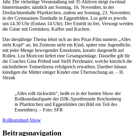
Jahr. Die vielseitige Veranstaltung mit 35 Aktiven steigt zweimal
hintereinander, nämlich am Sonntag, 16. November, in der
Dreifachturnhalle Pfarrkirchen, zudem am Sonntag, 23. November,
in der Gymnasium-Turnhalle in Eggenfelden. Los geht es jeweils
um 14.30 Uhr (Einlass 14 Uhr). Der Eintritt ist frei. Versorgt werden
die Gäste mit Getränken, Kaffee und Kuchen.
Das diesjährige Thema lehnt sich an den Pixar-Film namens „Alles
steht Kopf“ an. Im Zentrum steht ein Kind, später eine Jugendliche,
mit jeder Menge bewegender Emotionen, kreativ dargestellt auf
Rollen. Lea Moriconi liefert eine Gesangseinlage. Dasselbe gilt für
die Coaches Gina Pröbstl und Steffi Perzlmaier, welche kürzlich die
nächsthöhere Trainerlizenz erfolgreich erwarben. Darüber hinaus
kündigen die Mütter einiger Kinder eine Überraschung an. – H.
Slezak
„Alles rollt rückwärts“, heißt es in der bunten Show der
Rollkunstlaufsparte der DJK-Sportfreunde Reichenberg
in Pfarrkirchen und Eggenfelden (im Bild ein Teil des
Ensembles). – Foto: SFR
Rollkunstlauf-Show
Beitragsnavigation